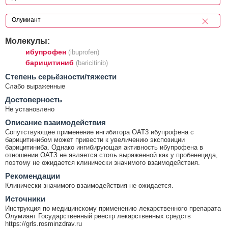
Молекулы:
ибупрофен
(ibuprofen)
барицитиниб
(baricitinib)
Cтепень серьёзности/тяжести
Слабо выраженные
Достоверность
Не установлено
Описание взаимодействия
Сопутствующее применение ингибитора ОАТ3 ибупрофена с
барицитинибом может привести к увеличению экспозиции
барицитиниба. Однако ингибирующая активность ибупрофена в
отношении ОАТЗ не является столь выраженной как у пробенецида,
поэтому не ожидается клинически значимого взаимодействия.
Рекомендации
Клинически значимого взаимодействия не ожидается.
Источники
Инструкция по медицинскому применению лекарственного препарата
Олумиант Государственный реестр лекарственных средств
https://grls.rosminzdrav.ru