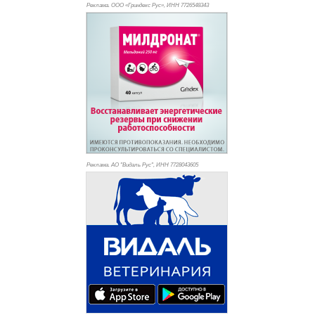
Реклама. ООО «Гриндекс Рус», ИНН 772
6548343
Реклама. АО "Видаль Рус", ИНН 772
8043605