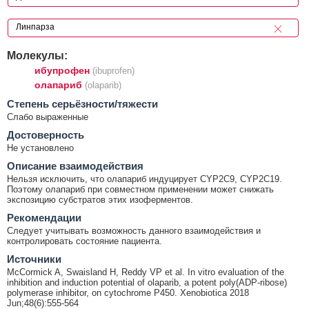
Молекулы:
ибупрофен
(ibuprofen)
олапариб
(olaparib)
Cтепень серьёзности/тяжести
Слабо выраженные
Достоверность
Не установлено
Описание взаимодействия
Нельзя исключить, что олапариб индуцирует CYP2C9, CYP2C19.
Поэтому олапариб при совместном применении может снижать
экспозицию субстратов этих изоферментов.
Рекомендации
Следует учитывать возможность данного взаимодействия и
контролировать состояние пациента.
Источники
McCormick A, Swaisland H, Reddy VP et al. In vitro evaluation of the
inhibition and induction potential of olaparib, a potent poly(ADP-ribose)
polymerase inhibitor, on cytochrome P450. Xenobiotica 2018
Jun;48(6):555-564