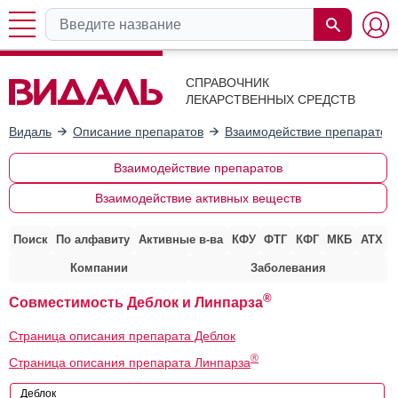
СПРАВОЧНИК
ЛЕКАРСТВЕННЫХ СРЕДСТВ
Видаль
Описание препаратов
Взаимодействие препаратов
Взаимодействие препаратов
Взаимодействие активных веществ
Поиск
По алфавиту
Активные в-ва
КФУ
ФТГ
КФГ
МКБ
АТХ
Компании
Заболевания
®
Совместимость Деблок и Линпарза
Страница описания препарата Деблок
®
Страница описания препарата Линпарза