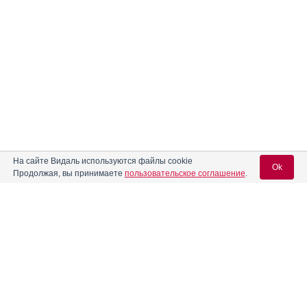
На сайте Видаль используются файлы cookie
Ok
Продолжая, вы принимаете
пользовательское соглашение
.
Вход для специалистов
E-mail учетной записи Vidal:
Реклама. НАО "СЕВЕРНАЯ ЗВЕЗДА", ИНН 772
0185196
Пароль: