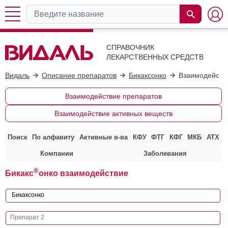
СПРАВОЧНИК
ЛЕКАРСТВЕННЫХ СРЕДСТВ
Видаль
Описание препаратов
Бикаксонко
Взаимодейств
Взаимодействие препаратов
Взаимодействие активных веществ
Поиск
По алфавиту
Активные в-ва
КФУ
ФТГ
КФГ
МКБ
АТХ
Компании
Заболевания
®
Бикакс
онко взаимодействие