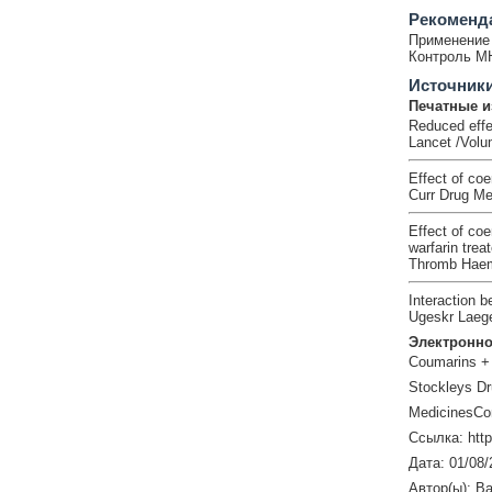
Рекоменд
Применение 
Контроль М
Источник
Печатные и
Reduced effe
Lancet /Volu
Effect of co
Curr Drug Me
Effect of co
warfarin trea
Thromb Haemo
Interaction 
Ugeskr Laege
Электронно
Coumarins +
Stockleys Dr
MedicinesCo
Ссылка: htt
Дата: 01/08/
Автор(ы): Ba