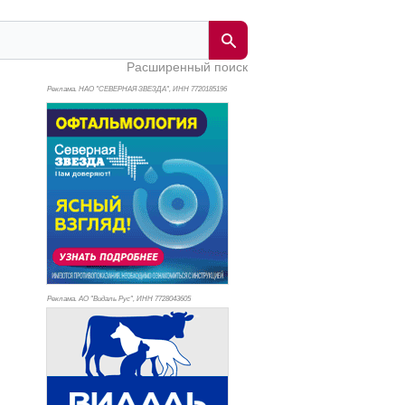
Расширенный поиск
Реклама. НАО "СЕВЕРНАЯ ЗВЕЗДА", ИНН 772
0185196
Реклама. АО "Видаль Рус", ИНН 772
8043605