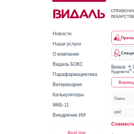
СПРАВОЧН
ЛЕКАРСТВ
Новости
Препа
Наши услуги
Специ
О компании
Видаль БОКС
Видаль
®
Кудевита
Парафармацевтика
Взаимо
Ветеринария
Калькуляторы
Поиск
МКБ-11
КФГ
Внедрение ИИ
Совмести
Вход для