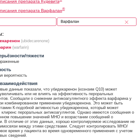
писания препарата Кудевита
®
описания препарата Варфалан
ы:
екаренон
(ubidecarenone)
арин
(warfarin)
ерьёзности/тяжести
ыраженные
ность
я вероятность
 взаимодействия
вые данные показали, что убидекаренон (коэнзим Q10) может
увеличивать или не влиять на эффективность пероральных
нтов. Сообщали о снижении антикоагулянтного эффекта варфарина у
ри комбинированном применении убидекаренона. Это может быть
итамин К-подобной активностью убидекаренона, который может
 клиренс пероральных антикоагулянтов. Однако имеются сообщения о
нном повышении значений МНО и возрастании сообщений о
и. В отличие от этих данных, хорошо контролируемое исследование не
имосвязи между этими средствами. Следует контролировать МНО/
вое время у пациента во время одновременного применения с учетом
вых сведений.