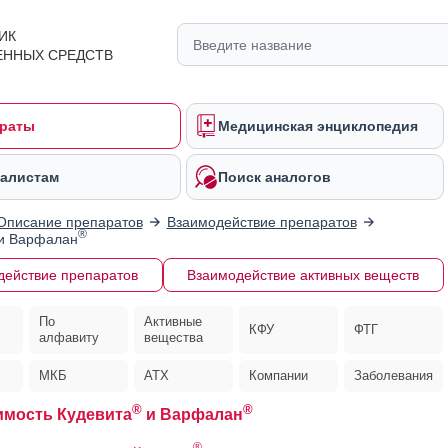
ИК
ЕННЫХ СРЕДСТВ
раты
Медицинская энциклопедия
алистам
Поиск аналогов
Описание препаратов
Взаимодействие препаратов
®
и Варфалан
действие препаратов
Взаимодействие активных веществ
По
Активные
КФУ
ФТГ
алфавиту
вещества
МКБ
АТХ
Компании
Заболевания
®
®
мость Кудевита
и Варфалан
®