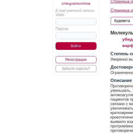
Страница о
специалистов
Страница 
E-mail учетной записи
Vidal:
Пароль:
Молекул
убид
варф
Cтепень с
Умеренно в
Регистрация
Достовер
Забыли пароль?
Ограниченна
Описание
Противоречи
уменьшать, 
антикоагуля
пациентов п
связано с в
увеличивать
кратковреме
кровотечени
выявило вза
протромбино
противоречи