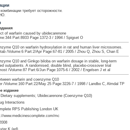
ации
комбинации требует осторожности.
НО.
и
здания
ct of warfarin caused by ubidecarenone
me:344 Part:8933 Page:1372-3 / 1994 / Spigset O
enzyme Q10 on warfarin hydroxylation in rat and human liver microsomes.
tab /Volume:6 Part:2/Apr Page:67-81 / 2005 / Zhou Q, Zhou S, Chan E
enzyme Q10 and Ginkgo biloba on warfarin dosage in stable, long-term
ted outpatients. A randomised, double blind, placebo-crossover trial
st /Volume:87 Part:6/Jun Page:1075-6 / 2002 / Engelsen J et al
between warfarin and coenzyme Q10
r /Volume:160 Part:22/May 25 Page:3226-7 / 1998 / Landbo C, Almdal TP
е издание
 Dietary supplements; Ubidecarenone (Coenzyme Q10)
ug Interactions
mplete RPS Publishing London UK
p://www.medicinescomplete.com/mc
2008
xter K (ed)