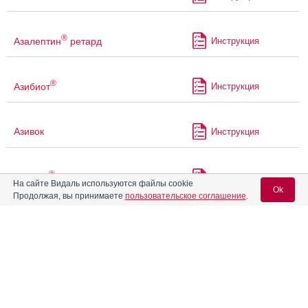
®
Азалептин
ретард
Инструкция
®
Азибиот
Инструкция
Азивок
Инструкция
®
Азилект
Инструкция
На сайте Видаль используются файлы cookie
Ok
Продолжая, вы принимаете
пользовательское соглашение
.
Азитрал
Инструкция
Вход для специалистов
E-mail учетной записи Vidal:
®
Азитрал Макс
Инструкция