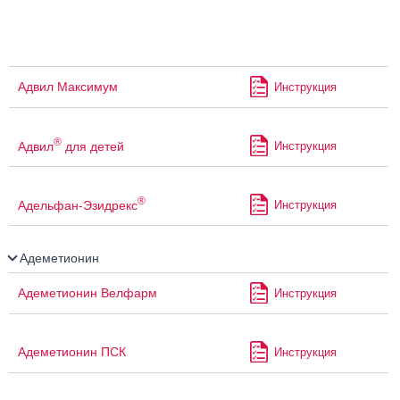
Адвил Максимум
Инструкция
®
Адвил
для детей
Инструкция
®
Адельфан-Эзидрекс
Инструкция
Адеметионин
Адеметионин Велфарм
Инструкция
Адеметионин ПСК
Инструкция