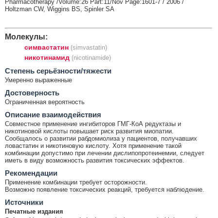
Pharmacotherapy /Volume:26 Part:11/Nov Page:1601-7 / 2006 /
Holtzman CW, Wiggins BS, Spinler SA
Молекулы:
симвастатин
(simvastatin)
никотинамид
(nicotinamide)
Cтепень серьёзности/тяжести
Умеренно выраженные
Достоверность
Ограниченная вероятность
Описание взаимодействия
Совместное применение ингибиторов ГМГ-КоА редуктазы и
никотиновой кислоты повышает риск развития миопатии.
Сообщалось о развитии рабдомиолиза у пациентов, получавших
ловастатин и никотиновую кислоту. Хотя применение такой
комбинации допустимо при лечении дислипопротеинемии, следует
иметь в виду возможность развития токсических эффектов.
Рекомендации
Применение комбинации требует осторожности.
Возможно появление токсических реакций, требуется наблюдение.
Источники
Печатные издания