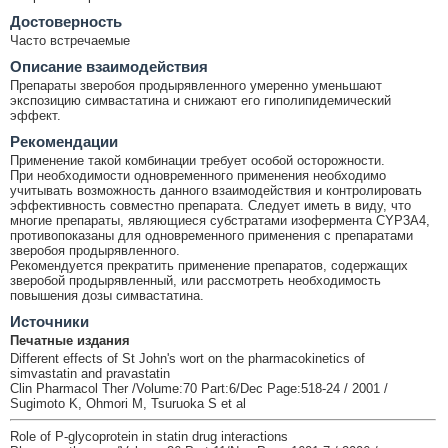
Достоверность
Часто встречаемые
Описание взаимодействия
Препараты зверобоя продырявленного умеренно уменьшают
экспозицию симвастатина и снижают его гиполипидемический
эффект.
Рекомендации
Применение такой комбинации требует особой осторожности.
При необходимости одновременного применения необходимо
учитывать возможность данного взаимодействия и контролировать
эффективность совместно препарата. Следует иметь в виду, что
многие препараты, являющиеся субстратами изофермента CYP3A4,
противопоказаны для одновременного применения с препаратами
зверобоя продырявленного.
Рекомендуется прекратить применение препаратов, содержащих
зверобой продырявленный, или рассмотреть необходимость
повышения дозы симвастатина.
Источники
Печатные издания
Different effects of St John's wort on the pharmacokinetics of
simvastatin and pravastatin
Clin Pharmacol Ther /Volume:70 Part:6/Dec Page:518-24 / 2001 /
Sugimoto K, Ohmori M, Tsuruoka S et al
Role of P-glycoprotein in statin drug interactions