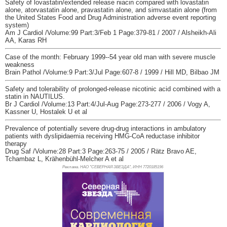
Safety of lovastatin/extended release niacin compared with lovastatin
alone, atorvastatin alone, pravastatin alone, and simvastatin alone (from
the United States Food and Drug Administration adverse event reporting
system)
Am J Cardiol /Volume:99 Part:3/Feb 1 Page:379-81 / 2007 / Alsheikh-Ali
AA, Karas RH
Case of the month: February 1999--54 year old man with severe muscle
weakness
Brain Pathol /Volume:9 Part:3/Jul Page:607-8 / 1999 / Hill MD, Bilbao JM
Safety and tolerability of prolonged-release nicotinic acid combined with a
statin in NAUTILUS.
Br J Cardiol /Volume:13 Part:4/Jul-Aug Page:273-277 / 2006 / Vogy A,
Kassner U, Hostalek U et al
Prevalence of potentially severe drug-drug interactions in ambulatory
patients with dyslipidaemia receiving HMG-CoA reductase inhibitor
therapy
Drug Saf /Volume:28 Part:3 Page:263-75 / 2005 / Rätz Bravo AE,
Tchambaz L, Krähenbühl-Melcher A et al
Реклама. НАО "СЕВЕРНАЯ ЗВЕЗДА", ИНН 772
0185196