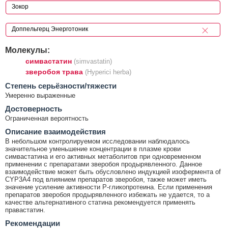
Молекулы:
симвастатин
(simvastatin)
зверобоя трава
(Hyperici herba)
Cтепень серьёзности/тяжести
Умеренно выраженные
Достоверность
Ограниченная вероятность
Описание взаимодействия
В небольшом контролируемом исследовании наблюдалось
значительное уменьшение концентрации в плазме крови
симвастатина и его активных метаболитов при одновременном
применении с препаратами зверобоя продырявленного. Данное
взаимодействие может быть обусловлено индукцией изофермента of
CYP3A4 под влиянием препаратов зверобоя, также может иметь
значение усиление активности P-гликопротеина. Если применения
препаратов зверобоя продырявленного избежать не удается, то а
качестве альтернативного статина рекомендуется применять
правастатин.
Рекомендации