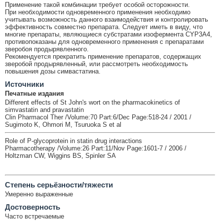
Применение такой комбинации требует особой осторожности.
При необходимости одновременного применения необходимо
учитывать возможность данного взаимодействия и контролировать
эффективность совместно препарата. Следует иметь в виду, что
многие препараты, являющиеся субстратами изофермента CYP3A4,
противопоказаны для одновременного применения с препаратами
зверобоя продырявленного.
Рекомендуется прекратить применение препаратов, содержащих
зверобой продырявленный, или рассмотреть необходимость
повышения дозы симвастатина.
Источники
Печатные издания
Different effects of St John's wort on the pharmacokinetics of
simvastatin and pravastatin
Clin Pharmacol Ther /Volume:70 Part:6/Dec Page:518-24 / 2001 /
Sugimoto K, Ohmori M, Tsuruoka S et al
Role of P-glycoprotein in statin drug interactions
Pharmacotherapy /Volume:26 Part:11/Nov Page:1601-7 / 2006 /
Holtzman CW, Wiggins BS, Spinler SA
Cтепень серьёзности/тяжести
Умеренно выраженные
Достоверность
Часто встречаемые