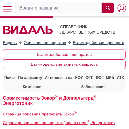
СПРАВОЧНИК
ЛЕКАРСТВЕННЫХ СРЕДСТВ
Видаль
Описание препаратов
Взаимодействие препаратов
Взаимодействие препаратов
Взаимодействие активных веществ
Поиск
По алфавиту
Активные в-ва
КФУ
ФТГ
КФГ
МКБ
АТХ
Компании
Заболевания
®
®
Совместимость Зокор
и Доппельгерц
Энерготоник
®
Страница описания препарата Зокор
®
Страница описания препарата Доппельгерц
Энерготоник