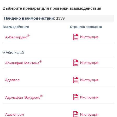
Выберите препарат для проверки взаимодействия
Найдено взаимодействий:
1339
Взаимодействие
Страница препарата
®
А-Валкордис
Инструкция
Абилифай
®
Абилифай Ментена
Инструкция
Адаптол
Инструкция
®
Адельфан-Эзидрекс
Инструкция
Азалепрол
Инструкция