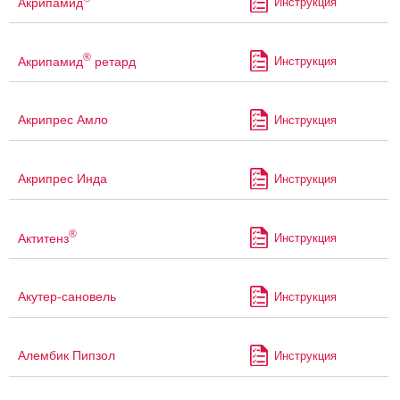
Акрипамид
Инструкция
®
Акрипамид
ретард
Инструкция
Акрипрес Амло
Инструкция
Акрипрес Инда
Инструкция
®
Актитенз
Инструкция
Акутер-сановель
Инструкция
Алембик Пипзол
Инструкция