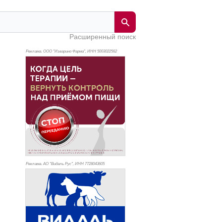
Расширенный поиск
Реклама. ООО "Изварино Фарма", ИНН 500
3022562
Реклама. АО "Видаль Рус", ИНН 772
8043605