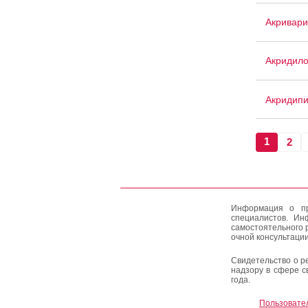
Акривари
Акридил
Акридип
1
2
Информация о пр
специалистов. Ин
самостоятельного 
очной консультации
Свидетельство о р
надзору в сфере с
года.
Пользовате