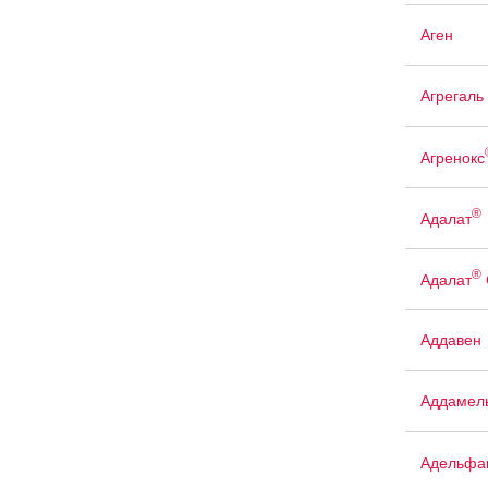
Аген
Агрегаль
Агренокс
®
Адалат
®
Адалат
Аддавен
Аддамел
Адельфа