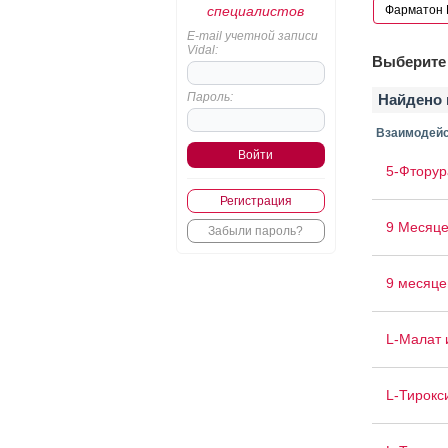
специалистов
E-mail учетной записи
Vidal:
Выберите 
Пароль:
Найдено 
Взаимодейс
5-Фторур
Регистрация
9 Месяце
Забыли пароль?
9 месяце
L-Малат 
L-Тирокс