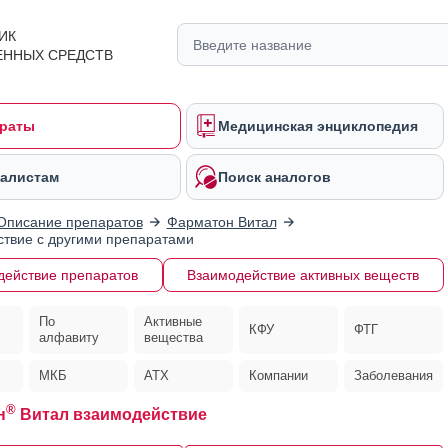
ИК
ЕННЫХ СРЕДСТВ
раты
Медицинская энциклопедия
алистам
Поиск аналогов
Описание препаратов
Фарматон Витал
твие с другими препаратами
действие препаратов
Взаимодействие активных веществ
По
Активные
КФУ
ФТГ
алфавиту
вещества
МКБ
АТХ
Компании
Заболевания
®
н
Витал взаимодействие