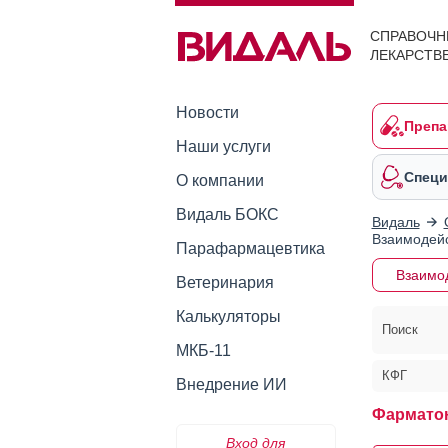
СПРАВОЧН
ЛЕКАРСТВ
Новости
Препа
Наши услуги
Специ
О компании
Видаль БОКС
Видаль
Взаимодейс
Парафармацевтика
Взаимо
Ветеринария
Калькуляторы
Поиск
МКБ-11
КФГ
Внедрение ИИ
Фармато
Вход для