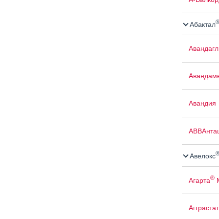
Абактал
Авандаг
Авандам
Авандия
АВВАнта
Авелокс
®
Агарта
Агграстат