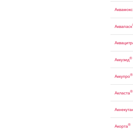
Аквамокс
Аквапаск
Аквацит
®
Аккузид
®
Аккупро
®
Акласта
Акнекута
®
Акорта