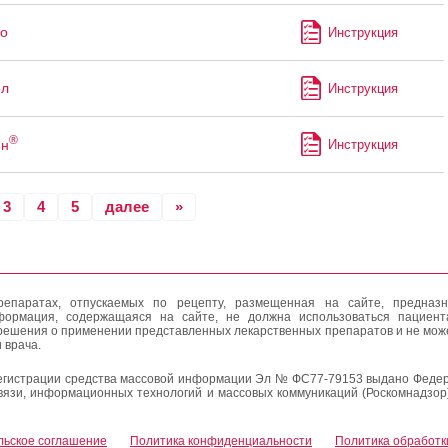
о
Инструкция
ол
Инструкция
®
ин
Инструкция
3
4
5
далее
»
епаратах, отпускаемых по рецепту, размещенная на сайте, предназн
формация, содержащаяся на сайте, не должна использоваться пациен
решения о применении представленных лекарственных препаратов и не мож
 врача.
егистрации средства массовой информации Эл № ФС77-79153 выдано Федер
вязи, информационных технологий и массовых коммуникаций (Роскомнадзор
льское соглашение
Политика конфиденциальности
Политика обработк