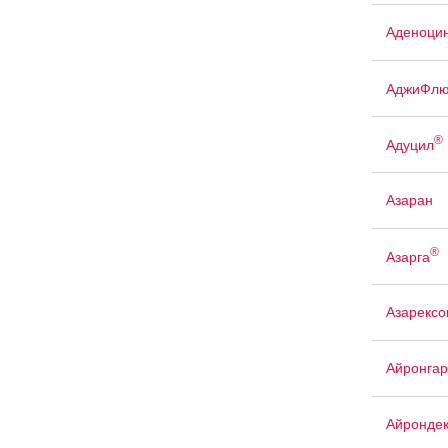
Аденоци
АджиФлю
®
Адуцил
Азаран
®
Азарга
Азарексо
Айронгар
Айрондек