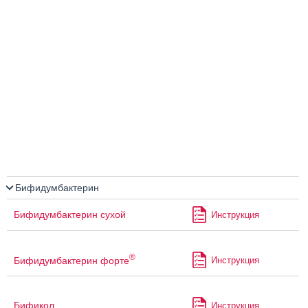
Бифидумбактерин
Бифидумбактерин сухой
Инструкция
®
Бифидумбактерин форте
Инструкция
Бификол
Инструкция