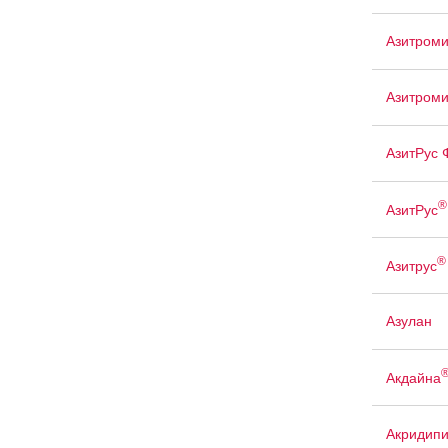
Азитроми
Азитроми
АзитРус 
®
АзитРус
®
Азитрус
Азулан
Акдайна
Акридип