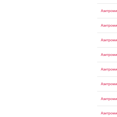
Азитроми
Азитром
Азитроми
Азитром
Азитроми
Азитром
Азитром
Азитроми