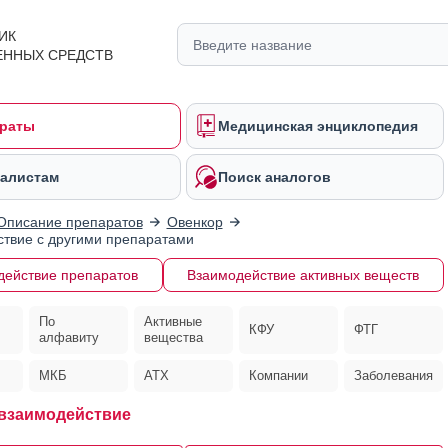
ИК
ЕННЫХ СРЕДСТВ
раты
Медицинская энциклопедия
алистам
Поиск аналогов
Описание препаратов
Овенкор
твие с другими препаратами
действие препаратов
Взаимодействие активных веществ
По
Активные
КФУ
ФТГ
алфавиту
вещества
МКБ
АТХ
Компании
Заболевания
взаимодействие