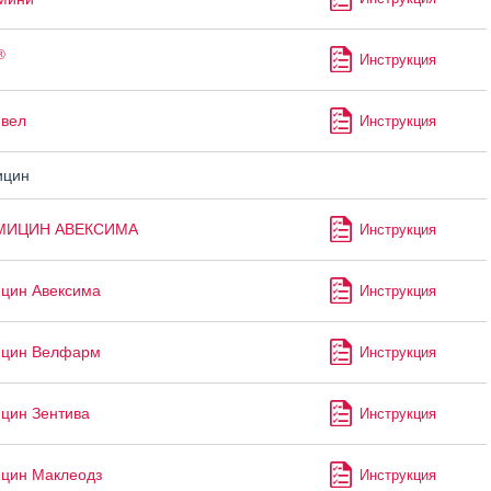
®
Инструкция
ивел
Инструкция
ицин
МИЦИН АВЕКСИМА
Инструкция
цин Авексима
Инструкция
ицин Велфарм
Инструкция
цин Зентива
Инструкция
цин Маклеодз
Инструкция