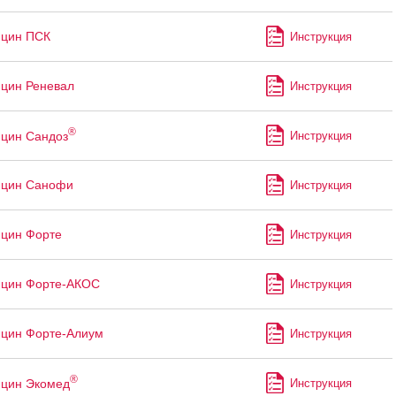
ицин ПСК
Инструкция
цин Реневал
Инструкция
®
цин Сандоз
Инструкция
ицин Санофи
Инструкция
цин Форте
Инструкция
ицин Форте-АКОС
Инструкция
цин Форте-Алиум
Инструкция
®
ицин Экомед
Инструкция