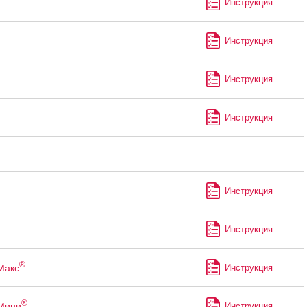
Инструкция
Инструкция
Инструкция
Инструкция
Инструкция
Инструкция
®
Макс
Инструкция
®
Мини
Инструкция