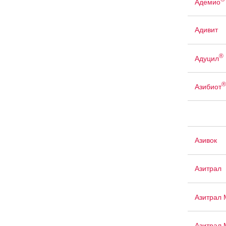
Адемио
Адивит
®
Адуцил
®
Азибиот
Азивок
Азитрал
Азитрал 
Азитрал 