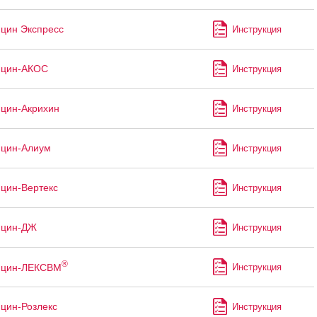
цин Экспресс
Инструкция
ицин-АКОС
Инструкция
цин-Акрихин
Инструкция
ицин-Алиум
Инструкция
цин-Вертекс
Инструкция
ицин-ДЖ
Инструкция
®
ицин-ЛЕКСВМ
Инструкция
цин-Розлекс
Инструкция