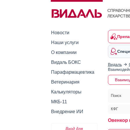
СПРАВОЧН
ЛЕКАРСТВ
Новости
Препа
Наши услуги
Специ
О компании
Видаль БОКС
Видаль
Взаимодейс
Парафармацевтика
Взаимо
Ветеринария
Калькуляторы
Поиск
МКБ-11
КФГ
Внедрение ИИ
Овенкор 
Вход для