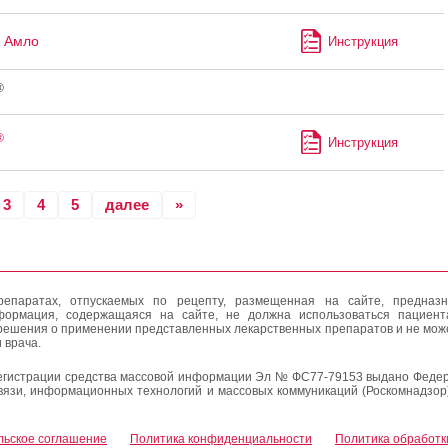
 Амло
Инструкция
®
®
Инструкция
3
4
5
далее
»
епаратах, отпускаемых по рецепту, размещенная на сайте, предназн
формация, содержащаяся на сайте, не должна использоваться пациен
решения о применении представленных лекарственных препаратов и не мож
 врача.
егистрации средства массовой информации Эл № ФС77-79153 выдано Федер
вязи, информационных технологий и массовых коммуникаций (Роскомнадзор
льское соглашение
Политика конфиденциальности
Политика обработк