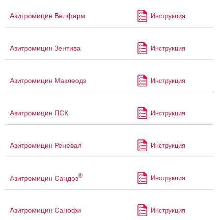
Азитромицин Велфарм
Инструкция
Азитромицин Зентива
Инструкция
Азитромицин Маклеодз
Инструкция
Азитромицин ПСК
Инструкция
Азитромицин Реневал
Инструкция
®
Азитромицин Сандоз
Инструкция
Азитромицин Санофи
Инструкция