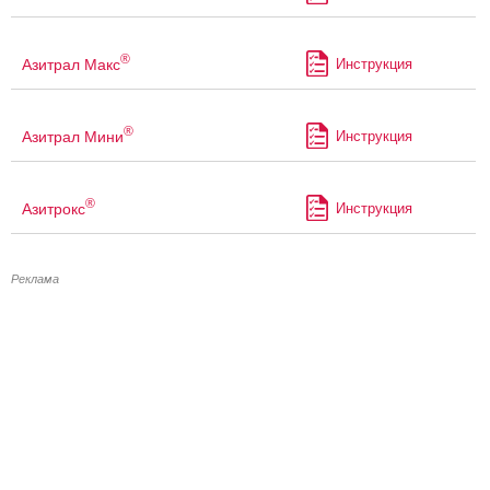
®
Азитрал Макс
Инструкция
®
Азитрал Мини
Инструкция
®
Азитрокс
Инструкция
Реклама