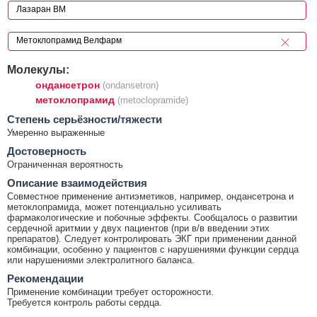
Молекулы:
ондансетрон
(ondansetron)
метоклопрамид
(metoclopramide)
Cтепень серьёзности/тяжести
Умеренно выраженные
Достоверность
Ограниченная вероятность
Описание взаимодействия
Совместное применение антиэметиков, например, ондансетрона и
метоклопрамида, может потенциально усиливать
фармакологические и побочные эффекты. Сообщалось о развитии
сердечной аритмии у двух пациентов (при в/в введении этих
препаратов). Следует контролировать ЭКГ при применении данной
комбинации, особенно у пациентов с нарушениями функции сердца
или нарушениями электролитного баланса.
Рекомендации
Применение комбинации требует осторожности.
Требуется контроль работы сердца.