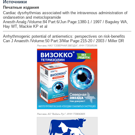
Источники
Печатные издания
Cardiac dysrhythmias associated with the intravenous administration of
ondansetron and metoclopramide
Anesth Analg /Volume:84 Part:6/Jun Page:1380-1 / 1997 / Baguley WA,
Hay WT, Mackie KP et al
Arrhythmogenic potential of antiemetics: perspectives on risk-benefits
Can J Anaesth /Volume:50 Part:3/Mar Page:215-20 / 2003 / Miller DR
Реклама. НАО "СЕВЕРНАЯ ЗВЕЗДА", ИНН 772
0185196
Реклама. АО "Видаль Рус", ИНН 772
8043605