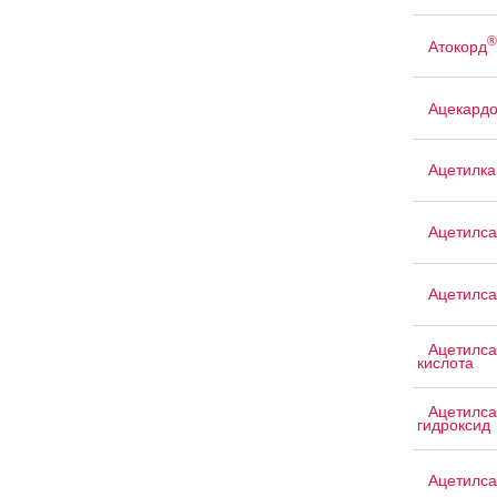
®
Атокорд
Ацекард
Ацетилка
Ацетилса
Ацетилса
Ацетилса
кислота
Ацетилса
гидроксид
Ацетилса