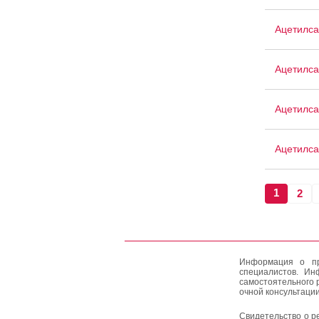
Ацетилса
Ацетилса
Ацетилса
Ацетилса
1
2
Информация о пр
специалистов. Ин
самостоятельного 
очной консультации
Свидетельство о р