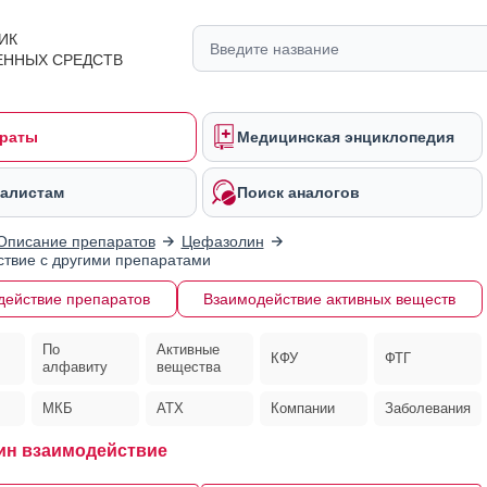
ИК
ЕННЫХ СРЕДСТВ
раты
Медицинская энциклопедия
алистам
Поиск аналогов
Описание препаратов
Цефазолин
твие с другими препаратами
действие препаратов
Взаимодействие активных веществ
По
Активные
КФУ
ФТГ
алфавиту
вещества
МКБ
АТХ
Компании
Заболевания
ин взаимодействие