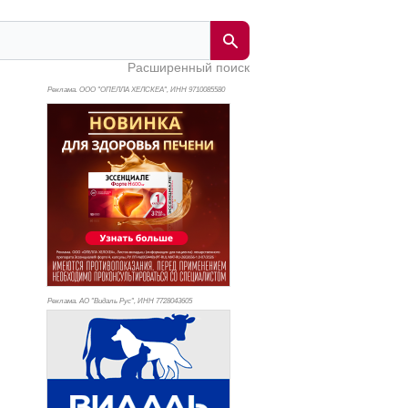
Расширенный поиск
Реклама. ООО "ОПЕЛЛА ХЕЛСКЕА", ИНН 971
0085580
Реклама. АО "Видаль Рус", ИНН 772
8043605