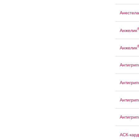
Анестела
Анжелик
Анжелик
Антигрип
Антигрип
Антигри
Антигри
АСК-кард