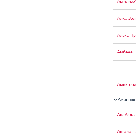
Актилизе
Алка-Зел
Алька-П
Амбене
Амиктоб
Аминосал
Анабелл
Ангелетт