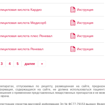
лициловая кислота Кардио
Инструкция
лициловая кислота Медисорб
Инструкция
лициловая кислота плюс Реневал
Инструкция
лициловая кислота Реневал
Инструкция
3
4
5
далее
»
епаратах, отпускаемых по рецепту, размещенная на сайте, предназн
формация, содержащаяся на сайте, не должна использоваться пациен
решения о применении представленных лекарственных препаратов и не мож
 врача.
егистрации средства массовой информации Эл № ФС77-79153 выдано Федер