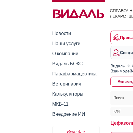
СПРАВОЧН
ЛЕКАРСТВ
Новости
Препа
Наши услуги
Специ
О компании
Видаль БОКС
Видаль
Взаимодейс
Парафармацевтика
Взаимо
Ветеринария
Калькуляторы
Поиск
МКБ-11
КФГ
Внедрение ИИ
Цефазол
Вход для