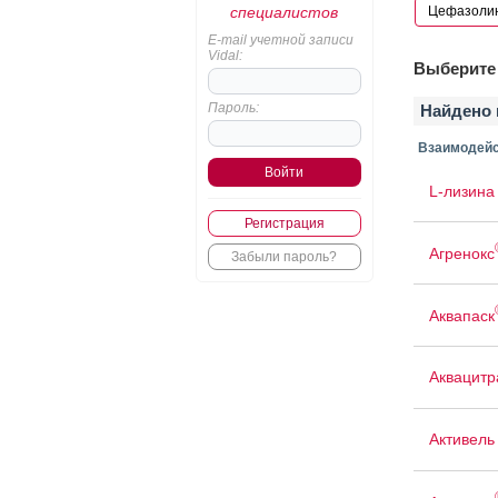
специалистов
E-mail учетной записи
Vidal:
Выберите 
Пароль:
Найдено 
Взаимодейс
L-лизина
Регистрация
Агренокс
Забыли пароль?
Аквапаск
Аквацит
Активель