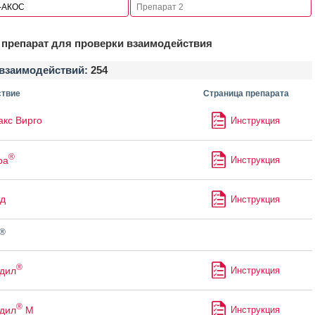
препарат для проверки взаимодействия
взаимодействий:
254
твие
Страница препарата
кс Вирго
Инструкция
®
ра
Инструкция
д
Инструкция
®
®
дил
Инструкция
®
дил
М
Инструкция