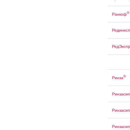
®
Ранкоф
Рединес
РедЭкспр
®
Ринза
Ринзасип
Ринзасип
Ринзасип