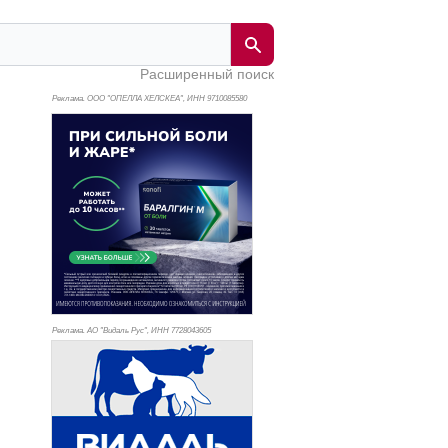
Расширенный поиск
Реклама. ООО "ОПЕЛЛА ХЕЛСКЕА", ИНН 971
0085580
Реклама. АО "Видаль Рус", ИНН 772
8043605