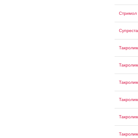
Стримол
Супреста
Такролим
Такролим
Такролим
Такролим
Такролим
Такролим