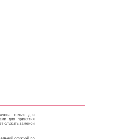
ачена только для
тами для принятия
ет служить заменой
альной службой по