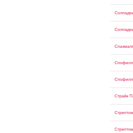
Солпадеи
Солпадеи
Спазмал
Спофилли
Спофилли
Страйк 
Стрепто
Стрепто