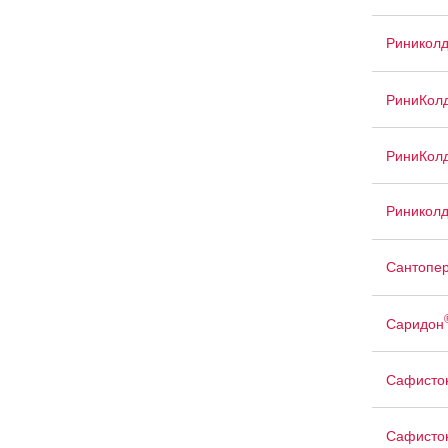
Риникол
РиниКол
РиниКолд
Риниколд
Сантопер
Саридон
Сафисто
Сафисто