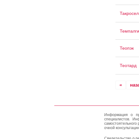
Такросел
Темпалг
Теопэк
Теотард
«
наз
Информация о пр
специалистов. Ин
самостоятельного 
очной консультации
Свидетельство о р