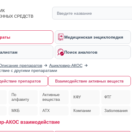
ИК
ЕННЫХ СРЕДСТВ
раты
Медицинская энциклопедия
алистам
Поиск аналогов
Описание препаратов
Ацикловир-АКОС
твие с другими препаратами
действие препаратов
Взаимодействие активных веществ
По
Активные
КФУ
ФТГ
алфавиту
вещества
МКБ
АТХ
Компании
Заболевания
ир-АКОС взаимодействие