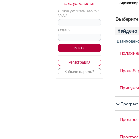
специалистов
E-mail учетной записи
Vidal:
Выберите 
Пароль:
Найдено 
Взаимодейс
Полижина
Регистрация
Пранобе
Забыли пароль?
Прилукси
Програф
Проктосе
Проктосе