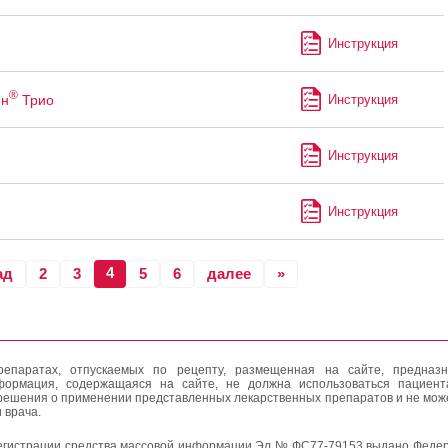
Инструкция
®
ин
Трио
Инструкция
Инструкция
Инструкция
4
ад
2
3
5
6
далее
»
епаратах, отпускаемых по рецепту, размещенная на сайте, предназн
формация, содержащаяся на сайте, не должна использоваться пациен
решения о применении представленных лекарственных препаратов и не мож
 врача.
егистрации средства массовой информации Эл № ФС77-79153 выдано Федер