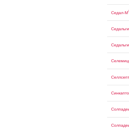
Седал-М
Седальги
Седальги
Селемиц
Селлсеп
Синкапто
Солпадеи
Солпаде