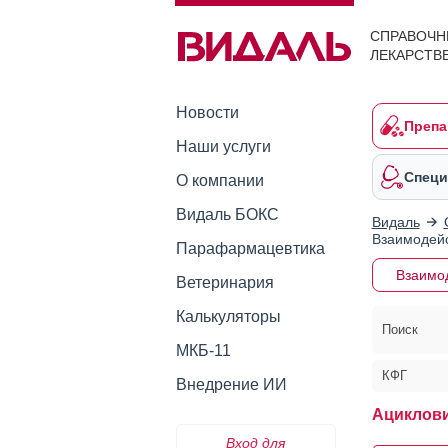
СПРАВОЧН
ЛЕКАРСТВ
Новости
Препа
Наши услуги
Специ
О компании
Видаль БОКС
Видаль
Взаимодейс
Парафармацевтика
Взаимо
Ветеринария
Калькуляторы
Поиск
МКБ-11
КФГ
Внедрение ИИ
Ациклов
Вход для