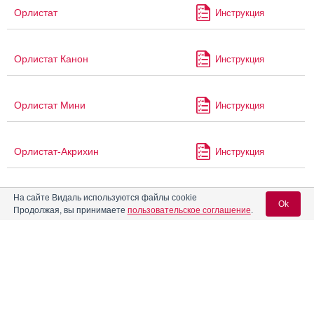
Орлистат
Инструкция
Орлистат Канон
Инструкция
Орлистат Мини
Инструкция
Орлистат-Акрихин
Инструкция
Орлистат-Алиум
На сайте Видаль используются файлы cookie
Инструкция
Ok
Продолжая, вы принимаете
пользовательское соглашение
.
Орлистат-ЛекТ
Инструкция
Вход для специалистов
E-mail учетной записи Vidal:
Орлистия Мини
Инструкция