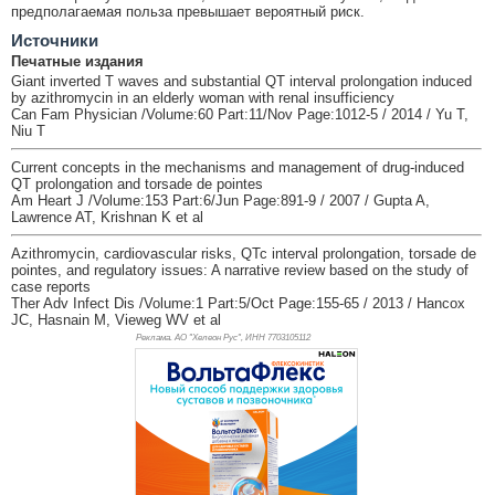
предполагаемая польза превышает вероятный риск.
Источники
Печатные издания
Giant inverted T waves and substantial QT interval prolongation induced
by azithromycin in an elderly woman with renal insufficiency
Can Fam Physician /Volume:60 Part:11/Nov Page:1012-5 / 2014 / Yu T,
Niu T
Current concepts in the mechanisms and management of drug-induced
QT prolongation and torsade de pointes
Am Heart J /Volume:153 Part:6/Jun Page:891-9 / 2007 / Gupta A,
Lawrence AT, Krishnan K et al
Azithromycin, cardiovascular risks, QTc interval prolongation, torsade de
pointes, and regulatory issues: A narrative review based on the study of
case reports
Ther Adv Infect Dis /Volume:1 Part:5/Oct Page:155-65 / 2013 / Hancox
JC, Hasnain M, Vieweg WV et al
Реклама. АО "Хелеон Рус", ИНН 770
3105112