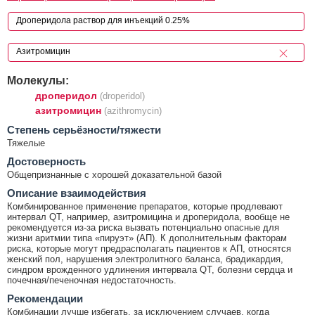
Молекулы:
дроперидол
(droperidol)
азитромицин
(azithromycin)
Cтепень серьёзности/тяжести
Тяжелые
Достоверность
Общепризнанные с хорошей доказательной базой
Описание взаимодействия
Комбинированное применение препаратов, которые продлевают
интервал QT, например, азитромицина и дроперидола, вообще не
рекомендуется из-за риска вызвать потенциально опасные для
жизни аритмии типа «пируэт» (АП). К дополнительным факторам
риска, которые могут предрасполагать пациентов к АП, относятся
женский пол, нарушения электролитного баланса, брадикардия,
синдром врожденного удлинения интервала QT, болезни сердца и
почечная/печеночная недостаточность.
Рекомендации
Комбинации лучше избегать, за исключением случаев, когда