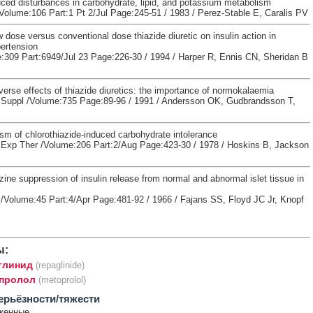
uced disturbances in carbohydrate, lipid, and potassium metabolism
Volume:106 Part:1 Pt 2/Jul Page:245-51 / 1983 / Perez-Stable E, Caralis PV
w dose versus conventional dose thiazide diuretic on insulin action in
pertension
309 Part:6949/Jul 23 Page:226-30 / 1994 / Harper R, Ennis CN, Sheridan B
erse effects of thiazide diuretics: the importance of normokalaemia
 Suppl /Volume:735 Page:89-96 / 1991 / Andersson OK, Gudbrandsson T,
m of chlorothiazide-induced carbohydrate intolerance
Exp Ther /Volume:206 Part:2/Aug Page:423-30 / 1978 / Hoskins B, Jackson
ine suppression of insulin release from normal and abnormal islet tissue in
t /Volume:45 Part:4/Apr Page:481-92 / 1966 / Fajans SS, Floyd JC Jr, Knopf
ы:
глинид
(repaglinide)
пролол
(metoprolol)
ерьёзности/тяжести
женные