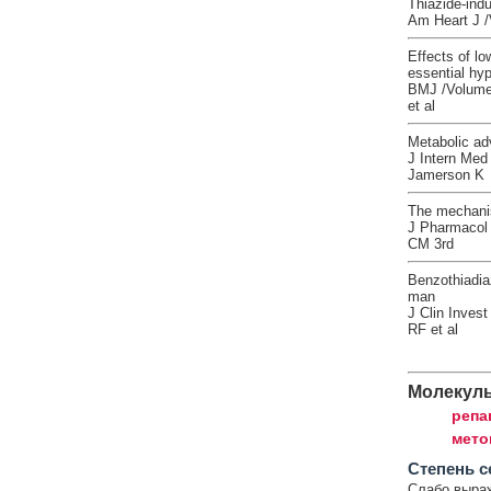
Thiazide-ind
Am Heart J /
Effects of lo
essential hy
BMJ /Volume:
et al
Metabolic adv
J Intern Med
Jamerson K
The mechanis
J Pharmacol 
CM 3rd
Benzothiadiaz
man
J Clin Inves
RF et al
Молекул
репа
мето
Cтепень с
Слабо выра