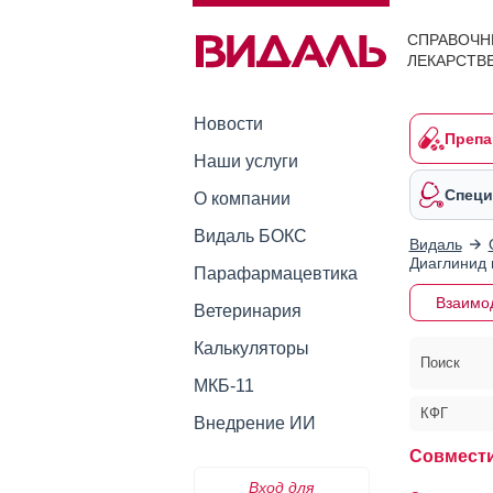
СПРАВОЧН
ЛЕКАРСТВ
Новости
Препа
Наши услуги
Специ
О компании
Видаль БОКС
Видаль
Диаглинид 
Парафармацевтика
Взаимо
Ветеринария
Калькуляторы
Поиск
МКБ-11
КФГ
Внедрение ИИ
Совмести
Вход для