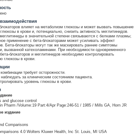
ность
ено
 взаимодействия
блокаторов влияет на метаболизм глюкозы и может вызвать повышение
глюкозы в крови и, потенциально, снизить активность меглитинидов.
 меглитиниды в значительной степени связываются с белками плазмы;
ое применение с бета-блокаторами может усиливать эффект
в. Бета-блокаторы могут так же маскировать ранние симптомы
и, вызванной катехоламинами. При необходимости одновременного
бета-блокаторов и меглитинидов необходимо контролировать
ю глюкозы в крови.
ации
комбинации требует осторожности.
наблюдать за клиническим состоянием пациента.
тролировать уровень глюкозы в крови.
и
здание
s and glucose control
Clin Pharm /Volume:19 Part:4/Apr Page:246-51 / 1985 / Mills GA, Horn JR
е издание
and Comparisons
mparisons 4.0 Wolters Kluwer Health, Inc St. Louis, MI USA