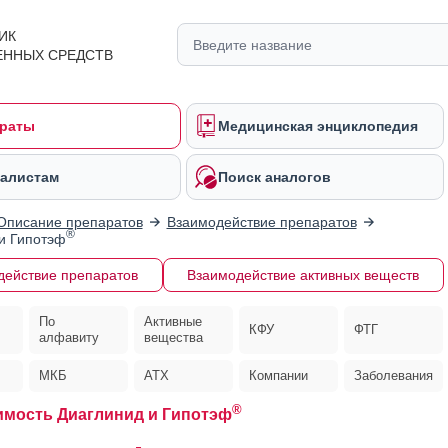
ИК
ЕННЫХ СРЕДСТВ
раты
Медицинская энциклопедия
алистам
Поиск аналогов
Описание препаратов
Взаимодействие препаратов
®
и Гипотэф
действие препаратов
Взаимодействие активных веществ
По
Активные
КФУ
ФТГ
алфавиту
вещества
МКБ
АТХ
Компании
Заболевания
®
мость Диаглинид и Гипотэф