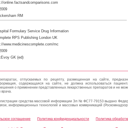
://online.factsandcomparisons.com
2009
ickersham RM
pital Formulary Service Drug Information
mplete RPS Publishing London UK
p://www.medicinescomplete.com/mc
2009
cEvoy GK (ed)
епаратах, отпускаемых по рецепту, размещенная на сайте, предназн
формация, содержащаяся на сайте, не должна использоваться пациен
решения о применении представленных лекарственных препаратов и не мож
 врача.
егистрации средства массовой информации Эл № ФС77-79153 выдано Федер
вязи, информационных технологий и массовых коммуникаций (Роскомнадзор
льское соглашение
Политика конфиденциальности
Политика обработк