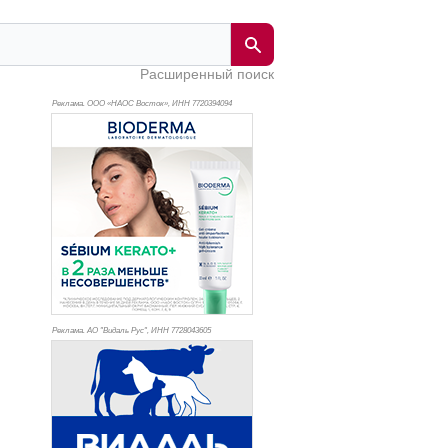
Расширенный поиск
Реклама. ООО «НАОС Восток», ИНН 772
0394094
Реклама. АО "Видаль Рус", ИНН 772
8043605