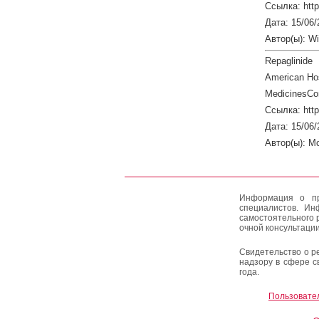
Ссылка: http
Дата: 15/06/
Автор(ы): W
Repaglinide
American Hos
MedicinesCo
Ссылка: htt
Дата: 15/06/
Автор(ы): M
Информация о пр
специалистов. Ин
самостоятельного 
очной консультации
Свидетельство о р
надзору в сфере с
года.
Пользовате