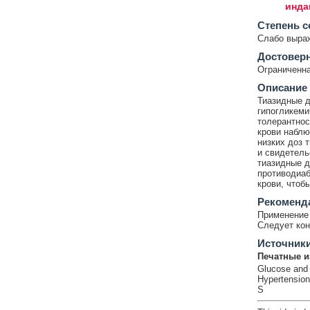
инда
Cтепень с
Слабо выра
Достовер
Ограниченна
Описание
Тиазидные 
гипогликеми
толерантнос
крови наблю
низких доз 
и свидетель
тиазидные д
противодиаб
крови, чтоб
Рекоменд
Применение 
Следует кон
Источник
Печатные и
Glucose and i
Hypertension
S