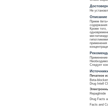
Достовер
Не установл
Описание
Прием бета-
содержания 
Кроме того,
одновременн
меглитинидо
гипогликеми
применения 
концентраци
Рекоменд
Применение 
Необходимо 
Следует кон
Источник
Печатное и
Beta-blocker
Drug Intell 
Электронны
Repaglinide
Drug Facts 
Facts and Co