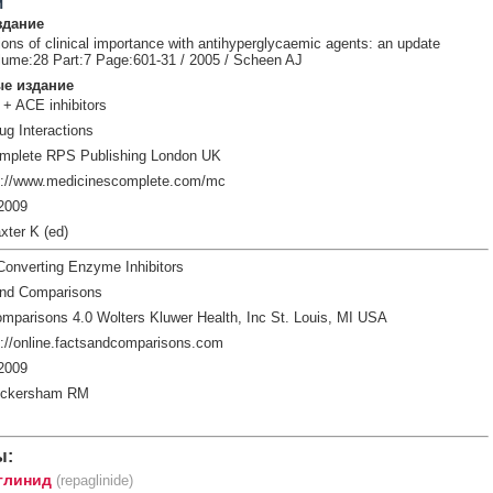
и
здание
ions of clinical importance with antihyperglycaemic agents: an update
lume:28 Part:7 Page:601-31 / 2005 / Scheen AJ
е издание
 + ACE inhibitors
ug Interactions
mplete RPS Publishing London UK
p://www.medicinescomplete.com/mc
2009
xter K (ed)
Converting Enzyme Inhibitors
and Comparisons
mparisons 4.0 Wolters Kluwer Health, Inc St. Louis, MI USA
://online.factsandcomparisons.com
2009
ickersham RM
ы:
глинид
(repaglinide)