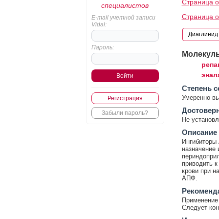
Страница о
специалистов
Страница о
E-mail учетной записи
Vidal:
Пароль:
Молекул
репа
энал
Cтепень с
Умеренно в
Регистрация
Достовер
Забыли пароль?
Не установл
Описание
Ингибиторы 
назначение 
периндоприл
приводить к
крови при н
АПФ.
Рекоменд
Применение 
Следует кон