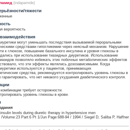
памид
(indapamide)
ерьёзности/тяжести
женные
ность
я вероятность
 взаимодействия
диуретики могут уменьшать последствия вызываемой пероральными
ческими средствами гипогликемии через неясный механизм. Нарушение
ти к глюкозе, повышение базального инсулина и уровня глюкозы в
дались при использовании тиазидных диуретиков. Использование
тиазидов позволяло избежать этих побочных метаболических эффектов
ствовало, что эти эффекты являлись дозозависимыми. Когда
иуретики используются у пациентов, принимающих
етические средства, рекомендуется контролировать уровень глюкозы в
ы гарантировать, что нет никакого ухудшения диабетического контроля.
ации
комбинации требует осторожности.
тролировать уровень глюкозы в крови.
и
здания
nsulin levels during diuretic therapy in hypertensive men
 /Volume:23 Part:6 Pt 1/Jun Page:688-94 / 1994 / Siegel D, Saliba P, Haffner