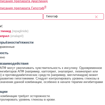
писания препарата Диаглинид
®
писания препарата Гипотэф
ы:
глинид
(repaglinide)
април
(enalapril)
ерьёзности/тяжести
ыраженные
ность
ено
 взаимодействия
АПФ могут увеличивать чувствительность к инсулину. Одновременное
ингибиторов АПФ (например, каптоприл, эналаприл, лизиноприл или
) и противодиабетических средств (например, меглитинидов) может
 развитию гипогликемии. Следует контролировать уровень глюкозы в
азначении данной комбинации, особенно в начале терапии ингибиторами
ации
комбинации требует осторожности.
тролировать уровень глюкозы в крови.