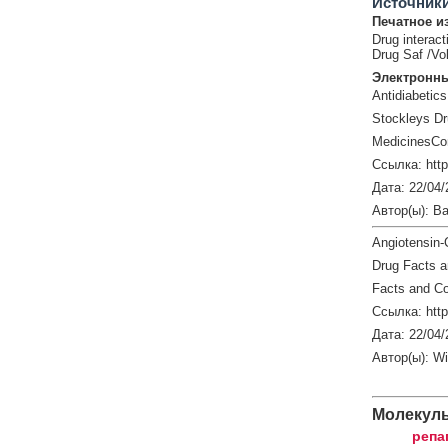
Источник
Печатное и
Drug interact
Drug Saf /Vo
Электронны
Antidiabetics
Stockleys Dr
MedicinesCo
Ссылка: htt
Дата: 22/04/
Автор(ы): Ba
Angiotensin-
Drug Facts 
Facts and Co
Ссылка: http
Дата: 22/04/
Автор(ы): W
Молекул
репа