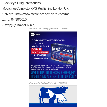
Stockleys Drug Interactions
MedicinesComplete RPS Publishing London UK
Ссылка: http://www.medicinescomplete.com/mc
Дата: 04/10/2010
Автор(ы): Baxter K (ed)
Реклама. ООО «Велфарм», ИНН 773
3691513
Реклама. АО "Видаль Рус", ИНН 772
8043605