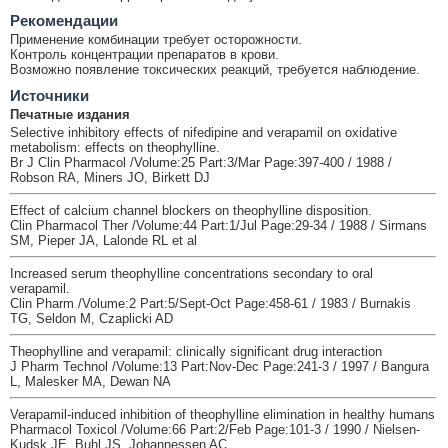
Рекомендации
Применение комбинации требует осторожности.
Контроль концентрации препаратов в крови.
Возможно появление токсических реакций, требуется наблюдение.
Источники
Печатные издания
Selective inhibitory effects of nifedipine and verapamil on oxidative
metabolism: effects on theophylline.
Br J Clin Pharmacol /Volume:25 Part:3/Mar Page:397-400 / 1988 /
Robson RA, Miners JO, Birkett DJ
Effect of calcium channel blockers on theophylline disposition.
Clin Pharmacol Ther /Volume:44 Part:1/Jul Page:29-34 / 1988 / Sirmans
SM, Pieper JA, Lalonde RL et al
Increased serum theophylline concentrations secondary to oral
verapamil.
Clin Pharm /Volume:2 Part:5/Sept-Oct Page:458-61 / 1983 / Burnakis
TG, Seldon M, Czaplicki AD
Theophylline and verapamil: clinically significant drug interaction
J Pharm Technol /Volume:13 Part:Nov-Dec Page:241-3 / 1997 / Bangura
L, Malesker MA, Dewan NA
Verapamil-induced inhibition of theophylline elimination in healthy humans
Pharmacol Toxicol /Volume:66 Part:2/Feb Page:101-3 / 1990 / Nielsen-
Kudsk JE, Buhl JS, Johannessen AC