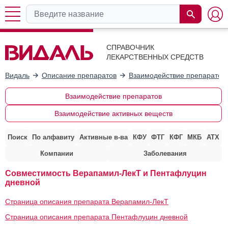
СПРАВОЧНИК
ЛЕКАРСТВЕННЫХ СРЕДСТВ
Видаль
Описание препаратов
Взаимодействие препаратов
Взаимодействие препаратов
Взаимодействие активных веществ
Поиск
По алфавиту
Активные в-ва
КФУ
ФТГ
КФГ
МКБ
АТХ
Компании
Заболевания
Совместимость Верапамил-ЛекТ и Пентафлуцин
дневной
Страница описания препарата Верапамил-ЛекТ
Страница описания препарата Пентафлуцин дневной