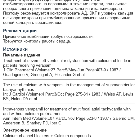
стабилизированного на верапамил в течение недели, при начале
перорального применения адипината кальция и кальциферола.
Поэтому рекомендуется контролировать АД, ЭКГ и уровень кальция
в сыворотке крови при комбинированном применении пероральных
солей кальция с верапамилом.
Рекомендации
Применение комбинации требует осторожности.
Требуется контроль работы сердца.
Источники
Печатные издания
Treatment of severe left ventricular dysfunction with calcium chloride in
patients receiving verapamil
J Clin Pharmacol /Volume:27 Part:5/May-Jun Page:407-9 / 1987 /
Guadagnino V, Greengart A, Hollander G et al
The use of calcium with verapamil in the management of supraventricular
tachyarrhythmias
Int J Cardiol /Volume:4 Part:3/Oct Page:275-84 / 1983 / Weiss AT, Lewis
BS, Halon DA et al
Intravenous verapamil for treatment of multifocal atrial tachycardia with
and without calcium pretreatment.
Ann Intern Med /Volume:107 Part:5/Nov Page:623-8 / 1987 / Salerno DM,
Anderson B, Sharkey PJ, Iber C
Электронное издание
Calcium-channel blockers + Calcium compounds