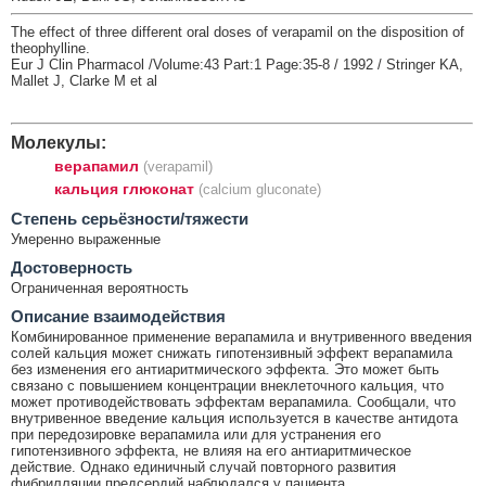
The effect of three different oral doses of verapamil on the disposition of
theophylline.
Eur J Clin Pharmacol /Volume:43 Part:1 Page:35-8 / 1992 / Stringer KA,
Mallet J, Clarke M et al
Молекулы:
верапамил
(verapamil)
кальция глюконат
(calcium gluconate)
Cтепень серьёзности/тяжести
Умеренно выраженные
Достоверность
Ограниченная вероятность
Описание взаимодействия
Комбинированное применение верапамила и внутривенного введения
солей кальция может снижать гипотензивный эффект верапамила
без изменения его антиаритмического эффекта. Это может быть
связано с повышением концентрации внеклеточного кальция, что
может противодействовать эффектам верапамила. Сообщали, что
внутривенное введение кальция используется в качестве антидота
при передозировке верапамила или для устранения его
гипотензивного эффекта, не влияя на его антиаритмическое
действие. Однако единичный случай повторного развития
фибрилляции предсердий наблюдался у пациента,