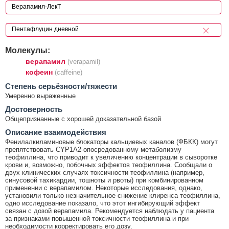
Молекулы:
верапамил
(verapamil)
кофеин
(caffeine)
Cтепень серьёзности/тяжести
Умеренно выраженные
Достоверность
Общепризнанные с хорошей доказательной базой
Описание взаимодействия
Фенилалкиламиновые блокаторы кальциевых каналов (ФБКК) могут
препятствовать CYP1А2-опосредованному метаболизму
теофиллина, что приводит к увеличению концентрации в сыворотке
крови и, возможно, побочных эффектов теофиллина. Сообщали о
двух клинических случаях токсичности теофиллина (например,
синусовой тахикардии, тошноты и рвоты) при комбинированном
применении с верапамилом. Некоторые исследования, однако,
установили только незначительное снижение клиренса теофиллина,
одно исследование показало, что этот ингибирующий эффект
связан с дозой верапамила. Рекомендуется наблюдать у пациента
за признаками повышенной токсичности теофиллина и при
необходимости корректировать его дозу.