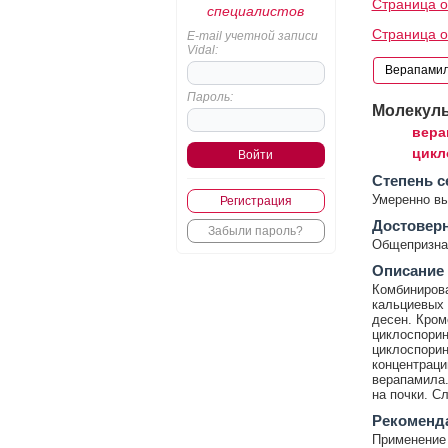
Страница о
специалистов
Страница о
E-mail учетной записи
Vidal:
Пароль:
Молекул
вера
цикл
Cтепень с
Умеренно в
Регистрация
Достовер
Забыли пароль?
Общепризнан
Описание
Комбиниров
кальциевых 
десен. Кром
циклоспорин
циклоспорин
концентраци
верапамила.
на почки. С
Рекоменд
Применение 