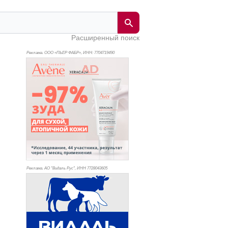
Расширенный поиск
Реклама. ООО «ПЬЕР ФАБР», ИНН: 770
4719490
Реклама. АО "Видаль Рус", ИНН 772
8043605