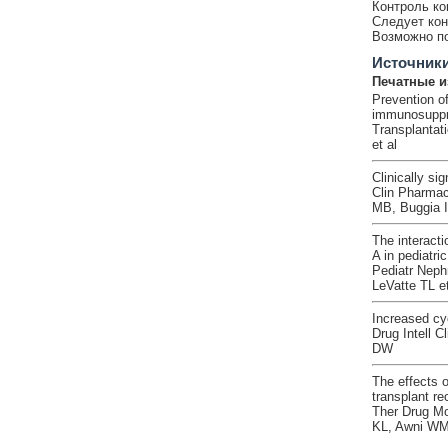
Контроль ко
Следует кон
Возможно по
Источник
Печатные и
Prevention of
immunosuppre
Transplantat
et al
Clinically si
Clin Pharmac
MB, Buggia I 
The interacti
A in pediatric
Pediatr Neph
LeVatte TL et
Increased cy
Drug Intell 
DW
The effects o
transplant re
Ther Drug Mo
KL, Awni WM 