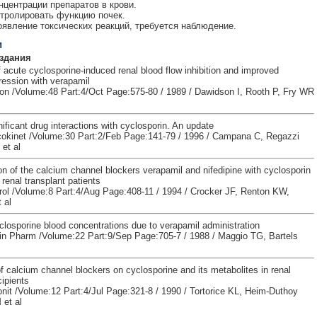
нцентрации препаратов в крови.
тролировать функцию почек.
явление токсических реакций, требуется наблюдение.
и
здания
 acute cyclosporine-induced renal blood flow inhibition and improved
ssion with verapamil
ion /Volume:48 Part:4/Oct Page:575-80 / 1989 / Dawidson I, Rooth P, Fry WR
gnificant drug interactions with cyclosporin. An update
okinet /Volume:30 Part:2/Feb Page:141-79 / 1996 / Campana C, Regazzi
et al
on of the calcium channel blockers verapamil and nifedipine with cyclosporin
 renal transplant patients
rol /Volume:8 Part:4/Aug Page:408-11 / 1994 / Crocker JF, Renton KW,
 al
closporine blood concentrations due to verapamil administration
Clin Pharm /Volume:22 Part:9/Sep Page:705-7 / 1988 / Maggio TG, Bartels
f calcium channel blockers on cyclosporine and its metabolites in renal
cipients
nit /Volume:12 Part:4/Jul Page:321-8 / 1990 / Tortorice KL, Heim-Duthoy
et al