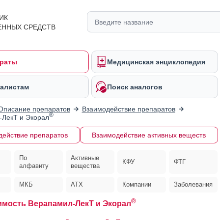
ИК
ЕННЫХ СРЕДСТВ
раты
Медицинская энциклопедия
алистам
Поиск аналогов
Описание препаратов
Взаимодействие препаратов
®
-ЛекТ и Экорал
действие препаратов
Взаимодействие активных веществ
По
Активные
КФУ
ФТГ
алфавиту
вещества
МКБ
АТХ
Компании
Заболевания
®
мость Верапамил-ЛекТ и Экорал