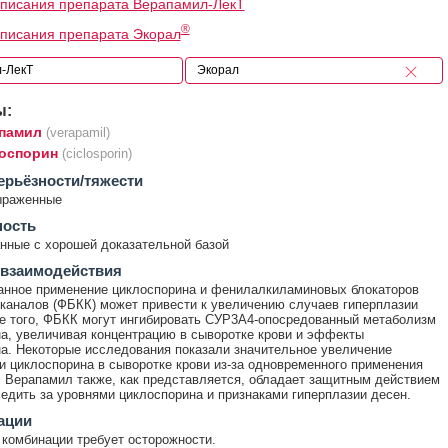
писания препарата Верапамил-ЛекТ
®
писания препарата Экорал
ы:
памил
(verapamil)
оспорин
(ciclosporin)
ерьёзности/тяжести
ыраженные
ность
ные с хорошей доказательной базой
 взаимодействия
анное применение циклоспорина и фенилалкиламиновых блокаторов
каналов (ФБКК) может привести к увеличению случаев гиперплазии
е того, ФБКК могут ингибировать СУР3А4-опосредованный метаболизм
а, увеличивая концентрацию в сыворотке крови и эффекты
а. Некоторые исследования показали значительное увеличение
и циклоспорина в сыворотке крови из-за одновременного применения
 Верапамил также, как представляется, обладает защитным действием
ледить за уровнями циклоспорина и признаками гиперплазии десен.
ации
комбинации требует осторожности.