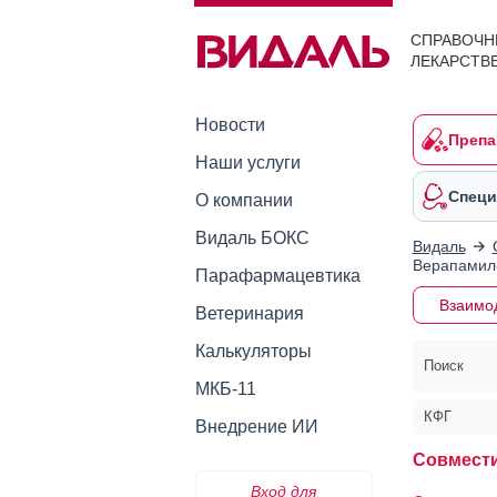
СПРАВОЧН
ЛЕКАРСТВ
Новости
Препа
Наши услуги
Специ
О компании
Видаль БОКС
Видаль
Верапамил
Парафармацевтика
Взаимо
Ветеринария
Калькуляторы
Поиск
МКБ-11
КФГ
Внедрение ИИ
Совмести
Вход для