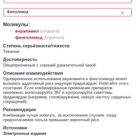
Молекулы:
верапамил
(verapamil)
финголимод
(fingolimod)
Cтепень серьёзности/тяжести
Тяжелые
Достоверность
Общепризнанные с хорошей доказательной базой
Описание взаимодействия
Одновременное использование верапамила и финголимода может
вызывать аддитивный риск индукции брадикардии. Избегайте этого
сочетания. Если комбинированное применение препаратов
неизбежно, мониторируйте ЭКГ и контролируйте симптомы
брадикардии (например, головокружение, низкую частоту сердечных
сокращений).
Рекомендации
Комбинации лучше избегать, за исключением случаев, когда
предполагаемая польза превышает вероятный риск.
Источники
Электронные издание