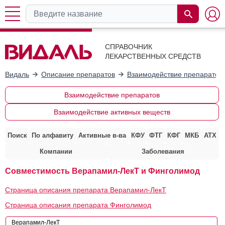
СПРАВОЧНИК
ЛЕКАРСТВЕННЫХ СРЕДСТВ
Видаль
Описание препаратов
Взаимодействие препаратов
Взаимодействие препаратов
Взаимодействие активных веществ
Поиск
По алфавиту
Активные в-ва
КФУ
ФТГ
КФГ
МКБ
АТХ
Компании
Заболевания
Совместимость Верапамил-ЛекТ и Финголимод
Страница описания препарата Верапамил-ЛекТ
Страница описания препарата Финголимод