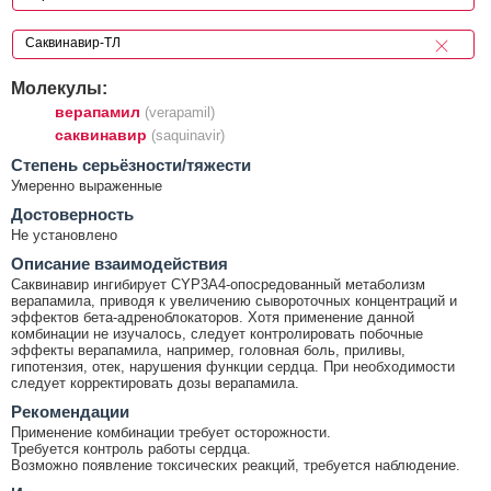
Молекулы:
верапамил
(verapamil)
саквинавир
(saquinavir)
Cтепень серьёзности/тяжести
Умеренно выраженные
Достоверность
Не установлено
Описание взаимодействия
Саквинавир ингибирует CYP3A4-опосредованный метаболизм
верапамила, приводя к увеличению сывороточных концентраций и
эффектов бета-адреноблокаторов. Хотя применение данной
комбинации не изучалось, следует контролировать побочные
эффекты верапамила, например, головная боль, приливы,
гипотензия, отек, нарушения функции сердца. При необходимости
следует корректировать дозы верапамила.
Рекомендации
Применение комбинации требует осторожности.
Требуется контроль работы сердца.
Возможно появление токсических реакций, требуется наблюдение.