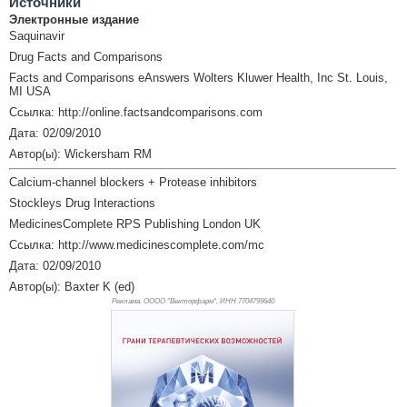
Источники
Электронные издание
Saquinavir
Drug Facts and Comparisons
Facts and Comparisons eAnswers Wolters Kluwer Health, Inc St. Louis,
MI USA
Ссылка: http://online.factsandcomparisons.com
Дата: 02/09/2010
Автор(ы): Wickersham RM
Calcium-channel blockers + Protease inhibitors
Stockleys Drug Interactions
MedicinesComplete RPS Publishing London UK
Ссылка: http://www.medicinescomplete.com/mc
Дата: 02/09/2010
Автор(ы): Baxter K (ed)
Реклама. ОООО "Векторфарм", ИНН 770
4799640