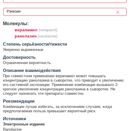
Молекулы:
верапамил
(verapamil)
ранолазин
(ranolazine)
Cтепень серьёзности/тяжести
Умеренно выраженные
Достоверность
Ограниченная вероятность
Описание взаимодействия
При совместном применении верапамил может повышать
концентрацию ранолазина в сыворотке, что приводит к увеличению
его системной экспозиции. Применение комбинации вызывало 2-
кратное увеличение концентрации ранолазина в сыворотке. Не
следует назначать эти препараты совместно.
Рекомендации
Комбинации лучше избегать, за исключением случаев, когда
предполагаемая польза превышает вероятный риск.
Источники
Электронные издание
Ranolazine