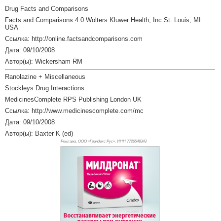
Drug Facts and Comparisons
Facts and Comparisons 4.0 Wolters Kluwer Health, Inc St. Louis, MI
USA
Ссылка: http://online.factsandcomparisons.com
Дата: 09/10/2008
Автор(ы): Wickersham RM
Ranolazine + Miscellaneous
Stockleys Drug Interactions
MedicinesComplete RPS Publishing London UK
Ссылка: http://www.medicinescomplete.com/mc
Дата: 09/10/2008
Автор(ы): Baxter K (ed)
Реклама. ООО «Гриндекс Рус», ИНН 772
6548343