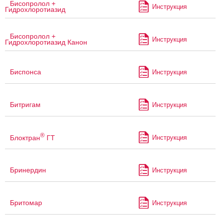
Бисопролол +
Инструкция
Гидрохлоротиазид
Бисопролол +
Инструкция
Гидрохлоротиазид Канон
Биспонса
Инструкция
Битригам
Инструкция
®
Блоктран
ГТ
Инструкция
Бринердин
Инструкция
Бритомар
Инструкция