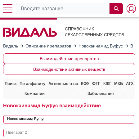
СПРАВОЧНИК
ЛЕКАРСТВЕННЫХ СРЕДСТВ
Видаль
Описание препаратов
Новокаинамид Буфус
Вза
Взаимодействие препаратов
Взаимодействие активных веществ
Поиск
По алфавиту
Активные в-ва
КФУ
ФТГ
КФГ
МКБ
АТХ
Компании
Заболевания
Новокаинамид Буфус взаимодействие