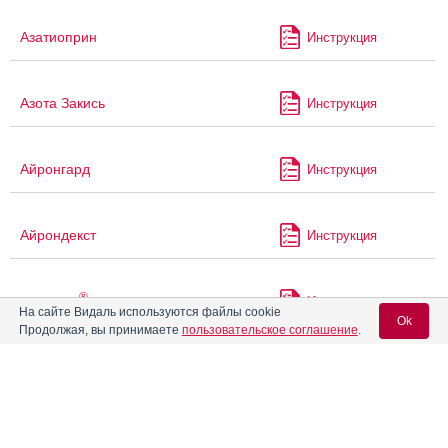
Азатиоприн
Инструкция
Азота Закись
Инструкция
Айронгард
Инструкция
Айрондекст
Инструкция
®
Аквапаск
Инструкция
На сайте Видаль используются файлы cookie
Ok
Продолжая, вы принимаете
пользовательское соглашение
.
Аквацитрамон
Инструкция
Вход для специалистов
E-mail учетной записи Vidal:
®
Аккузид
Инструкция