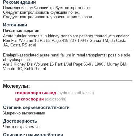
Рекомендации
Применение комбинации требует осторожности.
Следует контролировать функцию почек.
Следует контролировать уровень калия в крови.
Источники
Печатные издания
Acute tubular necrosis in kidney transplant patients treated with enalapril
Ren Fail /Volume:16 Part:3 Page:419-23 / 1994 / Garcia TM, da Costa
JA, Costa RS et al
Enalapril-associated acute renal failure in renal transplants: possible role
of cyclosporine
Am J Kidney Dis /Volume:16 Part:1/Jul Page:66-9 / 1990 / Murray BM,
Venuto RC, Kohli R et al
Молекулы:
гидрохлоротиазид
(hydrochlorothiazide)
циклоспорин
(ciclosporin)
Cтепень серьёзности/тяжести
Умеренно выраженные
Достоверность
Часто встречаемые
Описание взаимодействия