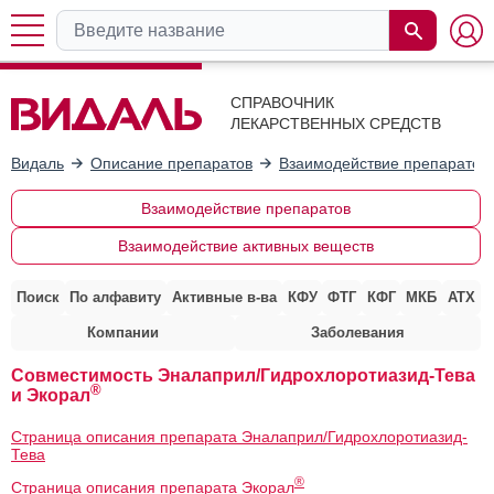
СПРАВОЧНИК
ЛЕКАРСТВЕННЫХ СРЕДСТВ
Видаль
Описание препаратов
Взаимодействие препаратов
Взаимодействие препаратов
Взаимодействие активных веществ
Поиск
По алфавиту
Активные в-ва
КФУ
ФТГ
КФГ
МКБ
АТХ
Компании
Заболевания
Совместимость Эналаприл/Гидрохлоротиазид-Тева
®
и Экорал
Страница описания препарата Эналаприл/Гидрохлоротиазид-
Тева
®
Страница описания препарата Экорал