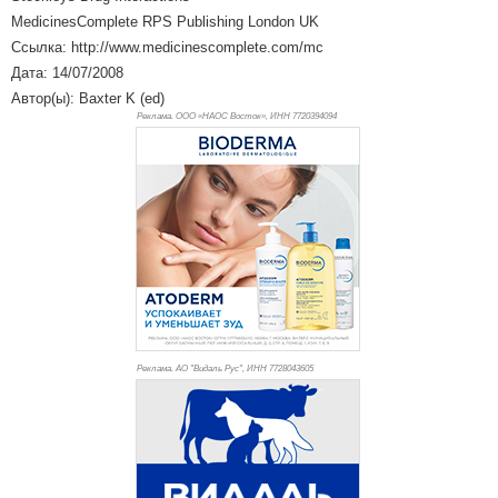
MedicinesComplete RPS Publishing London UK
Ссылка: http://www.medicinescomplete.com/mc
Дата: 14/07/2008
Автор(ы): Baxter K (ed)
Реклама. ООО «НАОС Восток», ИНН 772
0394094
Реклама. АО "Видаль Рус", ИНН 772
8043605