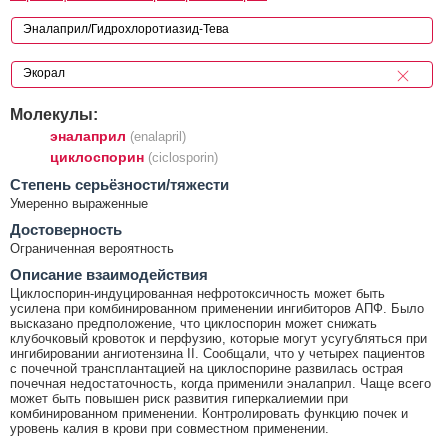
Молекулы:
эналаприл
(enalapril)
циклоспорин
(ciclosporin)
Cтепень серьёзности/тяжести
Умеренно выраженные
Достоверность
Ограниченная вероятность
Описание взаимодействия
Циклоспорин-индуцированная нефротоксичность может быть
усилена при комбинированном применении ингибиторов АПФ. Было
высказано предположение, что циклоспорин может снижать
клубочковый кровоток и перфузию, которые могут усугубляться при
ингибировании ангиотензина II. Сообщали, что у четырех пациентов
с почечной трансплантацией на циклоспорине развилась острая
почечная недостаточность, когда применили эналаприл. Чаще всего
может быть повышен риск развития гиперкалиемии при
комбинированном применении. Контролировать функцию почек и
уровень калия в крови при совместном применении.