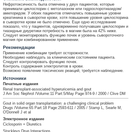
Нефротоксичность была отмечена у двух пациентов, которые
принимали циклоспорин с метолазоном или гидрохлоротиазидом/
амилоридом. У обоих пациентов отмечались повышенные уровни
креатинина в сыворотке крови, хотя повышение уровня циклоспорина
в сыворотке крови не было отмечено. Еще одно исследование
показало, что у пациентов, одновременно получавших циклоспорин и
тиазидные диуретики потребность в магнии была на 42% ниже.
Следует мониторировать функцию почек и уровень сывороточного
магния при комбинированном применении.
Рекомендации
Применение комбинации требует осторожности.
Необходимо наблюдать за клиническим состоянием пациента.
Следует контролировать функцию почек.
Контроль содержания электролитов в крови.
Возможно появление токсических реакций, требуется наблюдение.
Источники
Печатные издания
Renal transplant-associated hyperuricemia and gout
J Am Soc Nephrol /Volume:11 Part:5/May Page:974-9 / 2000 / Clive DM
Gout in solid organ transplantation: a challenging clinical problem
Drugs /Volume:65 Part:18 Page:2593-611 / 2005 / Stamp L, Searle M,
O'Donnell J et al
Электронное издание
Ciclosporin + Diuretics
Stockleys Drug Interactions