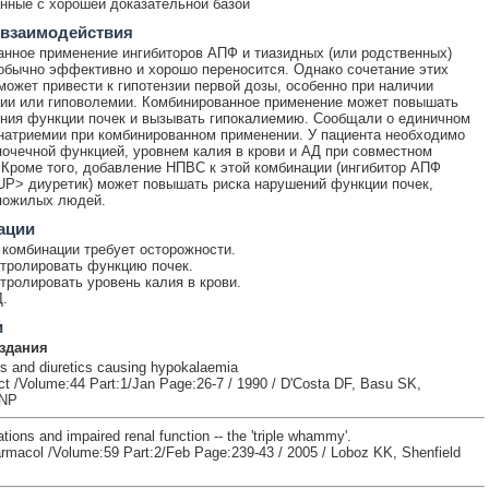
ные с хорошей доказательной базой
 взаимодействия
нное применение ингибиторов АПФ и тиазидных (или родственных)
обычно эффективно и хорошо переносится. Однако сочетание этих
может привести к гипотензии первой дозы, особенно при наличии
ии или гиповолемии. Комбинированное применение может повышать
ния функции почек и вызывать гипокалиемию. Сообщали о единичном
натриемии при комбинированном применении. У пациента необходимо
почечной функцией, уровнем калия в крови и АД при совместном
 Кроме того, добавление НПВС к этой комбинации (ингибитор АПФ
P> диуретик) может повышать риска нарушений функции почек,
пожилых людей.
ации
комбинации требует осторожности.
тролировать функцию почек.
тролировать уровень калия в крови.
.
и
здания
rs and diuretics causing hypokalaemia
act /Volume:44 Part:1/Jan Page:26-7 / 1990 / D'Costa DF, Basu SK,
 NP
ions and impaired renal function -- the 'triple whammy'.
armacol /Volume:59 Part:2/Feb Page:239-43 / 2005 / Loboz KK, Shenfield