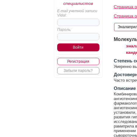
специалистов
Страница о
E-mail учетной записи
Vidal:
Страница о
Пароль:
Молекул
энал
канд
Cтепень с
Регистрация
Умеренно в
Забыли пароль?
Достовер
Часто встр
Описание
Комбинирова
ангиотензи
фармакологи
ангиотензин
установили,
развития ги
исследовани
рамиприла в
применении 
сывороточны