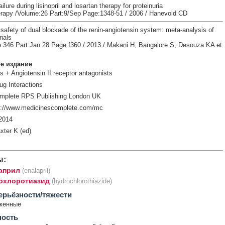
ilure during lisinopril and losartan therapy for proteinuria
apy /Volume:26 Part:9/Sep Page:1348-51 / 2006 / Hanevold CD
safety of dual blockade of the renin-angiotensin system: meta-analysis of
ials
346 Part:Jan 28 Page:f360 / 2013 / Makani H, Bangalore S, Desouza KA et
е издание
s + Angiotensin II receptor antagonists
ug Interactions
mplete RPS Publishing London UK
p://www.medicinescomplete.com/mc
2014
xter K (ed)
ы:
април
(enalapril)
охлоротиазид
(hydrochlorothiazide)
ерьёзности/тяжести
женные
ность