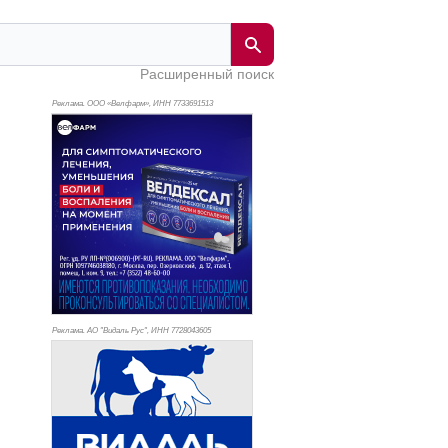
Расширенный поиск
Реклама. ООО «Велфарм», ИНН 773
3691513
Реклама. АО "Видаль Рус", ИНН 772
8043605