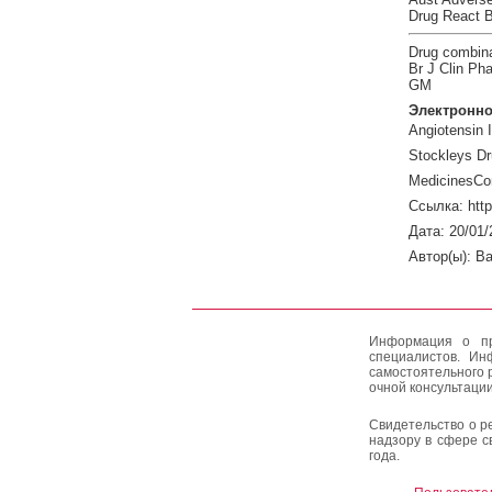
Drug React B
Drug combinat
Br J Clin Ph
GM
Электронно
Angiotensin I
Stockleys Dr
MedicinesCo
Ссылка: htt
Дата: 20/01/
Автор(ы): Ba
Информация о пр
специалистов. Ин
самостоятельного 
очной консультации
Свидетельство о р
надзору в сфере с
года.