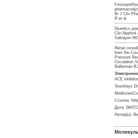
Fosinopril/h
pharmacody
Br J Clin Ph
R et al
Diuretics pot
Clin Nephrol
Saklayen MG 
Renal conside
from the Cou
Pressure Res
Circulation 
Ballerman BJ
Электронно
ACE inhibitor
Stockleys Dr
MedicinesCo
Ссылка: htt
Дата: 08/07/
Автор(ы): Ba
Молекул