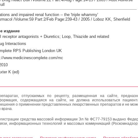
ull
ions and impaired renal function -- the 'triple whammy'
armacol /Volume:59 Part:2/Feb Page:239-43 / 2005 / Loboz KK, Shenfield
е издание
I receptor antagonists + Diuretics; Loop, Thiazide and related
ug Interactions
mplete RPS Publishing London UK
p://www.medicinescomplete.com/mc
2010
xter K (ed)
епаратах, отпускаемых по рецепту, размещенная на сайте, предназн
формация, содержащаяся на сайте, не должна использоваться пациен
решения о применении представленных лекарственных препаратов и не мож
 врача.
егистрации средства массовой информации Эл № ФС77-79153 выдано Федер
вязи, информационных технологий и массовых коммуникаций (Роскомнадзор