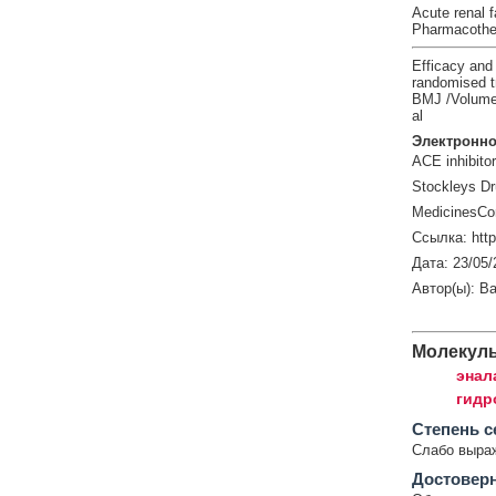
Acute renal fa
Pharmacother
Efficacy and 
randomised tr
BMJ /Volume:
al
Электронно
ACE inhibitor
Stockleys Dr
MedicinesCo
Ссылка: htt
Дата: 23/05/
Автор(ы): Ba
Молекул
энал
гидр
Cтепень с
Слабо выра
Достовер