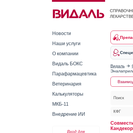
СПРАВОЧН
ЛЕКАРСТВ
Новости
Препа
Наши услуги
Специ
О компании
Видаль БОКС
Видаль
Эналаприл/
Парафармацевтика
Взаимо
Ветеринария
Калькуляторы
Поиск
МКБ-11
КФГ
Внедрение ИИ
Совмести
Кандекор
Вход для