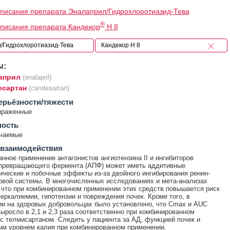
писания препарата Эналаприл/Гидрохлоротиазид-Тева
®
писания препарата Кандекор
H 8
ы:
април
(enalapril)
есартан
(candesartan)
ерьёзности/тяжести
ыраженные
ность
ечаемые
 взаимодействия
нное применение антагонистов ангиотензина II и ингибиторов
нпревращающего фермента (АПФ) может иметь аддитивные
ческие и побочные эффекты из-за двойного ингибирования ренин-
овой системы. В многочисленных исследованиях и мета-анализах
 что при комбинированном применении этих средств повышается риск
перкалиемии, гипотензии и повреждения почек. Кроме того, в
и на здоровых добровольцах было установлено, что Cmax и AUC
ыросло в 2,1 и 2,3 раза соответственно при комбинированном
с телмисартаном. Следить у пациента за АД, функцией почек и
м уровнем калия при комбинированном применении.