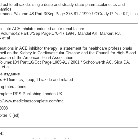
ydrochlorothiazide: single dose and steady-state pharmacokinetics and
namics
armacol /Volume:48 Part:3/Sep Page:375-81 / 1999 / O'Grady P, Yee KF, Lins
entiate ACE inhibitor-induced acute renal failure
 /Volume:42 Part:3/Sep Page:170-4 / 1994 / Mandal AK, Markert RJ,
et al
rations in ACE inhibitor therapy: a statement for healthcare professionals
ncil on the Kidney in Cardiovascular Disease and the Council for High Blood
earch of the American Heart Association.
/Volume:104 Part:16/Oct Page:1985-91 / 2001 / Schoolwerth AC, Sica DA,
 et al
е издание
s + Diuretics; Loop, Thiazide and related
ug Interactions
mplete RPS Publishing London UK
p://www.medicinescomplete.com/mc
2008
xter K (ed)
ы: