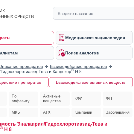
ИК
ЕННЫХ СРЕДСТВ
раты
Медицинская энциклопедия
алистам
Поиск аналогов
Описание препаратов
Взаимодействие препаратов
®
Гидрохлоротиазид-Тева и Кандекор
H 8
действие препаратов
Взаимодействие активных веществ
По
Активные
КФУ
ФТГ
алфавиту
вещества
МКБ
АТХ
Компании
Заболевания
мость Эналаприл/Гидрохлоротиазид-Тева и
®
H 8