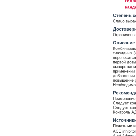
гидр
канд
Cтепень с
Слабо выра
Достовер
Ограниченна
Описание
Комбинирова
тиазидных (
переносится
первой дозы
сыворотке м
применении 
добавлении
повышение р
Необходимо 
Рекоменд
Применение 
Следует кон
Следует кон
Контроль АД
Источник
Печатные и
ACE inhibito
Aust Adverse