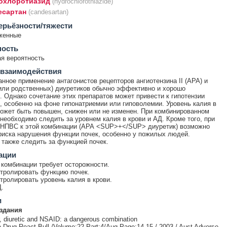
охлоротиазид
(hydrochlorothiazide)
есартан
(candesartan)
ерьёзности/тяжести
женные
ность
я вероятность
 взаимодействия
нное применение антагонистов рецепторов ангиотензина II (АРА) и
или родственных) диуретиков обычно эффективно и хорошо
. Однако сочетание этих препаратов может привести к гипотензии
, особенно на фоне гипонатриемии или гиповолемии. Уровень калия в
ожет быть повышен, снижен или не изменен. При комбинированном
необходимо следить за уровнем калия в крови и АД. Кроме того, при
 НПВС к этой комбинации (АРА <SUP>+</SUP> диуретик) возможно
иска нарушения функции почек, особенно у пожилых людей.
также следить за функцией почек.
ации
комбинации требует осторожности.
тролировать функцию почек.
тролировать уровень калия в крови.
.
и
здания
r, diuretic and NSAID: a dangerous combination
 Drug React Bull /Volume:22 Part:4/Aug Page:14-15 / 2003 / Aust Adverse