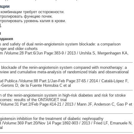
ации
комбинации требует осторожности.
тролировать функцию почек.
тролировать уровень калия в крови.
.
и
здания
s and safety of dual renin-angiotensin system blockade: a comparison
ger and older cohorts
m /Volume:28 Part:6/Jun Page:383-9 / 2013 / Urshila S, Mergenhagen KA,
l blockade of the renin-angiotensin system compared with monotherapy: a
eview and cumulative meta-analysis of randomized trials and observational
d Publica /Volume:88 Part:1/Jan-Feb Page:37-65 / 2014 / Catalá-López F,
-Gerons D, de la Fuente Honrubia C et al
on of the renin-angiotensin system in high-risk diabetes and risk for stroke
tcomes: results of the ONTARGET trial
/Volume:31 Part:2/Feb Page:414-21 / 2013 / Mann JF, Anderson C, Gao P et
otensin inhibition for the treatment of diabetic nephropathy
 /Volume:369 Part:20/Nov 14 Page:1892-903 / 2013 / Fried LF, Emanuele N,
al