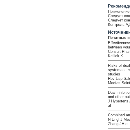
Рекоменд
Применение 
Следует кон
Следует кон
Контроль АД
Источник
Печатные и
Effectivenes
between youn
Consult Phar
Kellick K
Risks of dua
systematic r
studies
Rev Esp Salu
Macías Saint
Dual inhibiti
and other ou
J Hypertens 
al
Combined angi
N Engl J Med
Zhang JH et 