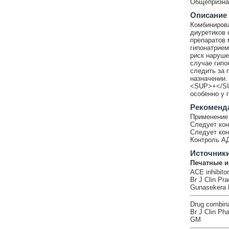
Общепризнан
Описание
Комбинирова
диуретиков 
препаратов 
гипонатрием
риск наруше
случае гипо
следить за 
назначении.
<SUP>+</SU
особенно у 
Рекоменд
Применение 
Следует кон
Следует кон
Контроль АД
Источник
Печатные и
ACE inhibito
Br J Clin Pr
Gunasekera
Drug combinat
Br J Clin Ph
GM