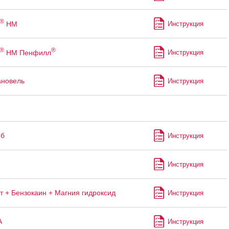
®
НМ
Инструкция
®
®
НМ Пенфилл
Инструкция
ановель
Инструкция
иб
Инструкция
Инструкция
т + Бензокаин + Магния гидроксид
Инструкция
А
Инструкция