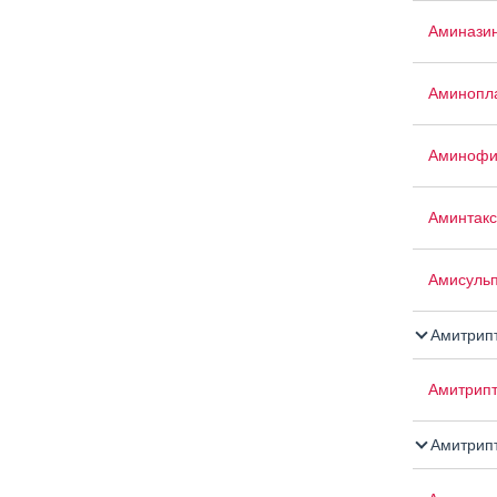
Аминазин
Аминопла
Аминофи
Аминтакс
Амисуль
Амитрип
Амитрипт
Амитрипт