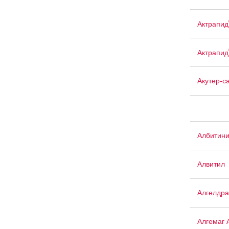
Актрапид
Актрапид
Акутер-с
Албитин
Алвитил
Алгелдра
Алгемаг 