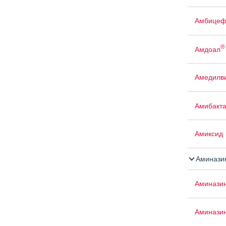
Амбице
®
Амдоал
Амедилв
Амибакт
Амиксид
Аминази
Аминази
Аминази