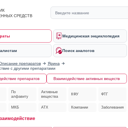
ИК
ЕННЫХ СРЕДСТВ
раты
Медицинская энциклопедия
алистам
Поиск аналогов
Описание препаратов
Ярина
твие с другими препаратами
действие препаратов
Взаимодействие активных веществ
По
Активные
КФУ
ФТГ
алфавиту
вещества
МКБ
АТХ
Компании
Заболевания
заимодействие