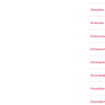
Алембик 
Алзолам
Алмагел
Алпразо
Алтеграк
Алтегра
Алцефур
Альгофе