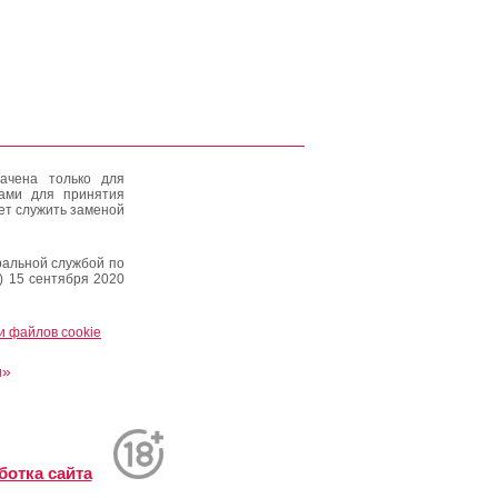
ачена только для
тами для принятия
ет служить заменой
альной службой по
) 15 сентября 2020
и файлов cookie
и»
ботка сайта