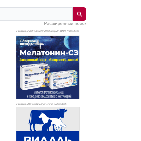
Расширенный поиск
Реклама. НАО "СЕВЕРНАЯ ЗВЕЗДА", ИНН 772
0185196
Реклама. АО "Видаль Рус", ИНН 772
8043605