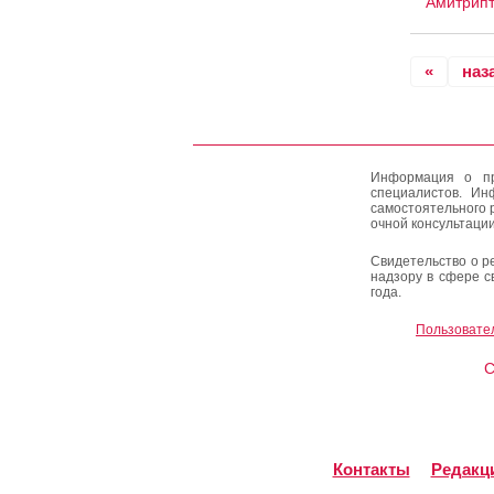
Амитрип
«
наз
Информация о пр
специалистов. Ин
самостоятельного 
очной консультации
Свидетельство о р
надзору в сфере с
года.
Пользовате
C
Контакты
Редакц