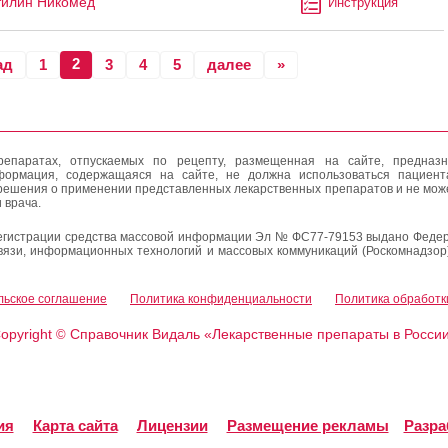
тилин Никомед
Инструкция
2
ад
1
3
4
5
далее
»
епаратах, отпускаемых по рецепту, размещенная на сайте, предназн
формация, содержащаяся на сайте, не должна использоваться пациен
решения о применении представленных лекарственных препаратов и не мож
 врача.
егистрации средства массовой информации Эл № ФС77-79153 выдано Федер
вязи, информационных технологий и массовых коммуникаций (Роскомнадзор
льское соглашение
Политика конфиденциальности
Политика обработк
opyright
Справочник Видаль «Лекарственные препараты в Росси
©
ия
Карта сайта
Лицензии
Размещение рекламы
Разра