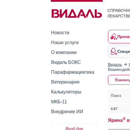
СПРАВОЧН
ЛЕКАРСТВ
Новости
Препа
Наши услуги
Специ
О компании
Видаль БОКС
Видаль
Взаимодейс
Парафармацевтика
Взаимо
Ветеринария
Калькуляторы
Поиск
МКБ-11
КФГ
Внедрение ИИ
®
Ярина
в
Вход для