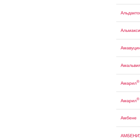
Альдакто
Альмакси
Амавуци
Амальви
®
Амарил
®
Амарил
Амбене
АМБЕНИ