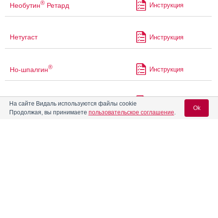
®
Необутин
Ретард
Инструкция
Нетугаст
Инструкция
®
Но-шпалгин
Инструкция
®
Нурофен
Плюс
Инструкция
На сайте Видаль используются файлы cookie
Ok
Продолжая, вы принимаете
пользовательское соглашение
.
®
Нурофен
Плюс Н
Инструкция
Вход для специалистов
E-mail учетной записи Vidal:
Омнопон
Инструкция
Пароль:
Палексия
Инструкция