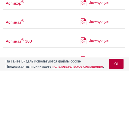
®
Аспикор
Инструкция
®
Аспинат
Инструкция
®
Аспинат
300
Инструкция
®
Аспинат
Кардио
Инструкция
На сайте Видаль используются файлы cookie
Ok
Продолжая, вы принимаете
пользовательское соглашение
.
®
Аспинат
Плюс
Инструкция
Вход для специалистов
E-mail учетной записи Vidal:
®
Аспинат
С
Инструкция
Пароль:
®
Аспирин
Инструкция