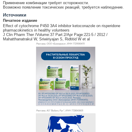
Применение комбинации требует осторожности.
Возможно появление токсических реакций, требуется наблюдение.
Источники
Печатное издание
Effect of cytochrome P450 3A4 inhibitor ketoconazole on risperidone
pharmacokinetics in healthy volunteers
J Clin Pharm Ther /Volume:37 Part:2/Apr Page:221-5 / 2012 /
Mahatthanatrakul W, Sriwiriyajan S, Ridtitid W et al
Реклама. ООО «Бионорика», ИНН 772
9590470
Реклама. АО "Видаль Рус", ИНН 772
8043605