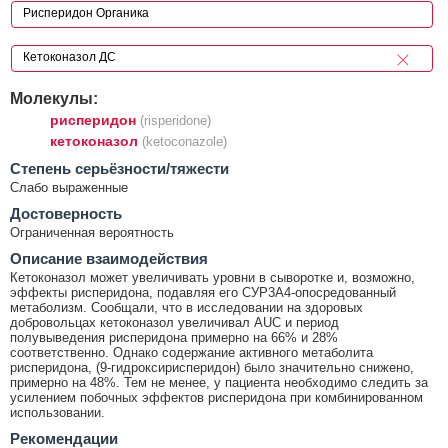
Молекулы:
рисперидон
(risperidone)
кетоконазол
(ketoconazole)
Cтепень серьёзности/тяжести
Слабо выраженные
Достоверность
Ограниченная вероятность
Описание взаимодействия
Кетоконазол может увеличивать уровни в сыворотке и, возможно,
эффекты рисперидона, подавляя его СУР3А4-опосредованный
метаболизм. Сообщали, что в исследовании на здоровых
добровольцах кетоконазол увеличивал AUC и период
полувыведения рисперидона примерно на 66% и 28%
соответственно. Однако содержание активного метаболита
рисперидона, (9-гидроксирисперидон) было значительно снижено,
примерно на 48%. Тем не менее, у пациента необходимо следить за
усилением побочных эффектов рисперидона при комбинированном
использовании.
Рекомендации