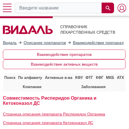
СПРАВОЧНИК
ЛЕКАРСТВЕННЫХ СРЕДСТВ
Видаль
Описание препаратов
Взаимодействие препаратов
Взаимодействие препаратов
Взаимодействие активных веществ
Поиск
По алфавиту
Активные в-ва
КФУ
ФТГ
КФГ
МКБ
АТХ
Компании
Заболевания
Совместимость Рисперидон Органика и
Кетоконазол ДС
Страница описания препарата Рисперидон Органика
Страница описания препарата Кетоконазол ДС