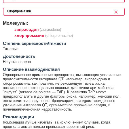
Молекулы:
зипрасидон
(ziprasidone)
хлорпромазин
(chlorpromazine)
Cтепень серьёзности/тяжести
Тяжелые
Достоверность
Не установлено
Описание взаимодействия
Одновременное применение препаратов, вызывающих увеличение
продолжительности интервала QT, например, зипрасидона и
хлорпромазина, как правило, не рекомендуют из-за риска
возникновения потенциально опасных для жизни аритмий типа
"пируэт" (torsade de pointes — TdP). К развитию TdP могут
предрасполагать и другие факторы риска, например, женский пол,
электролитные нарушения, брадикардия, синдром врожденного
удлинения интервала QT, органическое поражение сердца, и
почечная/печеночная недостаточность.
Рекомендации
Комбинации лучше избегать, за исключением случаев, когда
предполагаемая польза превышает вероятный риск.