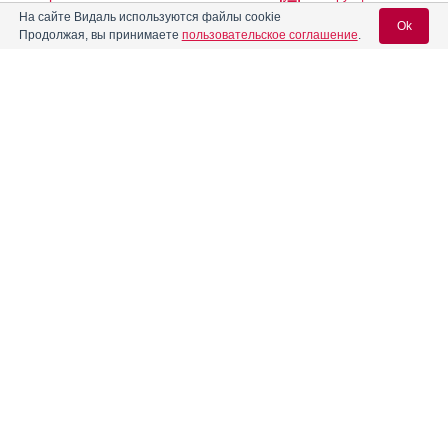
На сайте Видаль используются файлы cookie
Ok
Продолжая, вы принимаете
пользовательское соглашение
.
Азитромицин
АЗИТРОМИЦИН АВЕКСИМА
Инструкция
Вход для специалистов
E-mail учетной записи Vidal:
Азитромицин Авексима
Инструкция
Пароль:
Азитромицин Велфарм
Инструкция
Азитромицин Зентива
Инструкция
Регистрация
Забыли пароль?
Азитромицин Маклеодз
Инструкция
Азитромицин ПСК
Инструкция