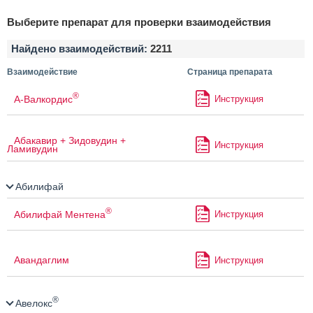
Выберите препарат для проверки взаимодействия
Найдено взаимодействий:
2211
Взаимодействие
Страница препарата
®
А-Валкордис
Инструкция
Абакавир + Зидовудин +
Инструкция
Ламивудин
Абилифай
®
Абилифай Ментена
Инструкция
Авандаглим
Инструкция
®
Авелокс