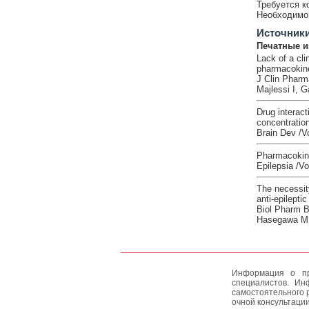
Требуется к
Необходимо 
Источник
Печатные и
Lack of a cli
pharmacokinet
J Clin Pharm
Majlessi I, G
Drug interac
concentration
Brain Dev /Vo
Pharmacokine
Epilepsia /V
The necessit
anti-epileptic
Biol Pharm B
Hasegawa M 
Информация о пр
специалистов. Ин
самостоятельного 
очной консультации