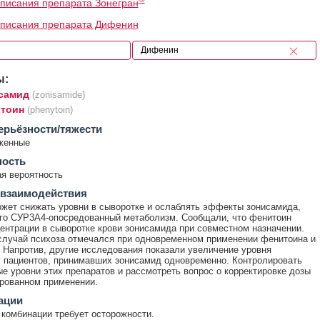
писания препарата Зонегран
описания препарата Дифенин
ы:
самид
(zonisamide)
тоин
(phenytoin)
ерьёзности/тяжести
женные
ность
я вероятность
 взаимодействия
жет снижать уровни в сыворотке и ослаблять эффекты зонисамида,
го СУР3А4-опосредованный метаболизм. Сообщали, что фенитоин
ентрации в сыворотке крови зонисамида при совместном назначении.
лучай психоза отмечался при одновременном применении фенитоина и
 Напротив, другие исследования показали увеличение уровня
 пациентов, принимавших зонисамид одновременно. Контролировать
е уровни этих препаратов и рассмотреть вопрос о корректировке дозы
рованном применении.
ации
комбинации требует осторожности.