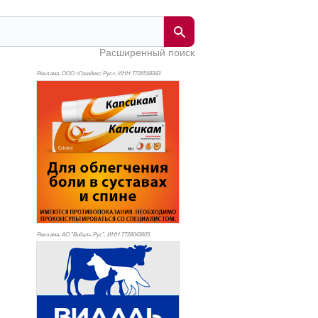
Расширенный поиск
Реклама. ООО «Гриндекс Рус», ИНН 772
6548343
Реклама. АО "Видаль Рус", ИНН 772
8043605