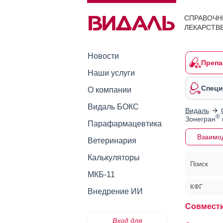
СПРАВОЧН
ЛЕКАРСТВ
Новости
Препа
Наши услуги
Специ
О компании
Видаль БОКС
Видаль
®
Зонегран
Парафармацевтика
Взаимо
Ветеринария
Калькуляторы
Поиск
МКБ-11
КФГ
Внедрение ИИ
Совмести
Вход для