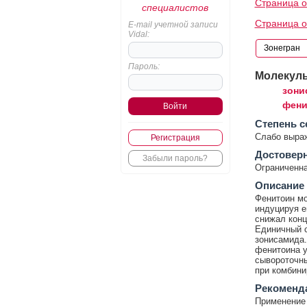
Страница о
специалистов
Страница 
E-mail учетной записи
Vidal:
Пароль:
Молекул
зони
фени
Cтепень с
Слабо выра
Регистрация
Достовер
Забыли пароль?
Ограниченна
Описание
Фенитоин мо
индуцируя е
снижал конц
Единичный с
зонисамида.
фенитоина у
сывороточны
при комбини
Рекоменд
Применение 