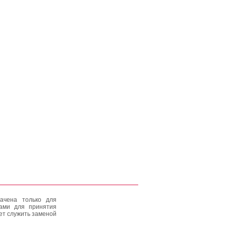
ачена только для
тами для принятия
ет служить заменой