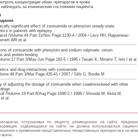
онтроль концентрации обоих препаратов в крови.
наблюдать за клиническим состоянием пациента.
и
здания
nically significant effect of zonisamide on phenytoin steady-state
ics in patients with epilepsy
acol /Volume:44 Part:11/Nov Page:1230-4 / 2004 / Levy RH, Ragueneau-
arnett WR et al
tions of zonisamide with phenytoin and sodium valproate: serum
s and protein binding
lume:17 Part:3/May-Jun Page:182-5 / 1995 / Tasaki K, Minami T, Ieiri I et al
tics and drug interactions with zonisamide
olume:48 Part:3/Mar Page:435-41 / 2007 / Sills G, Brodie M
y of adjusting the dosage of zonisamide when coadministered with other
 drugs
ull /Volume:19 Part:8/Aug Page:1090-2 / 1996 / Shinoda M, Akita M,
et al
епаратах, отпускаемых по рецепту, размещенная на сайте, предназн
формация, содержащаяся на сайте, не должна использоваться пациен
решения о применении представленных лекарственных препаратов и не мож
 врача.