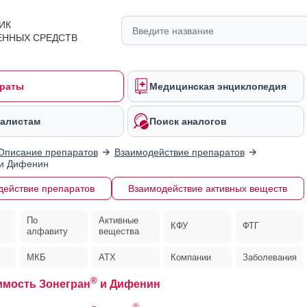
ИК
ЕННЫХ СРЕДСТВ
раты
Медицинская энциклопедия
алистам
Поиск аналогов
Описание препаратов
Взаимодействие препаратов
и Дифенин
действие препаратов
Взаимодействие активных веществ
По
Активные
КФУ
ФТГ
алфавиту
вещества
МКБ
АТХ
Компании
Заболевания
®
мость Зонегран
и Дифенин
®