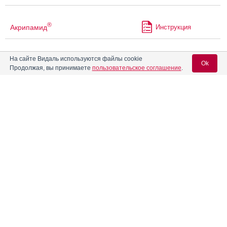
®
Акрипамид
Инструкция
®
На сайте Видаль используются файлы cookie
Акрипамид
ретард
Инструкция
Ok
Продолжая, вы принимаете
пользовательское соглашение
.
Акрипрес Амло
Инструкция
Вход для специалистов
E-mail учетной записи Vidal:
Акрипрес Инда
Инструкция
Пароль:
Акталипид
Инструкция
Активель
Инструкция
Регистрация
Забыли пароль?
®