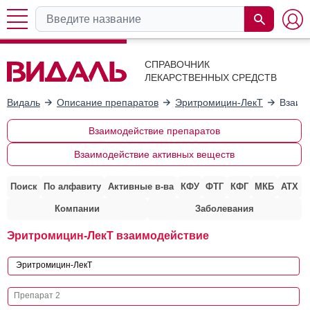
СПРАВОЧНИК
ЛЕКАРСТВЕННЫХ СРЕДСТВ
Видаль
Описание препаратов
Эритромицин-ЛекТ
Взаим
Взаимодействие препаратов
Взаимодействие активных веществ
Поиск
По алфавиту
Активные в-ва
КФУ
ФТГ
КФГ
МКБ
АТХ
Компании
Заболевания
Эритромицин-ЛекТ взаимодействие