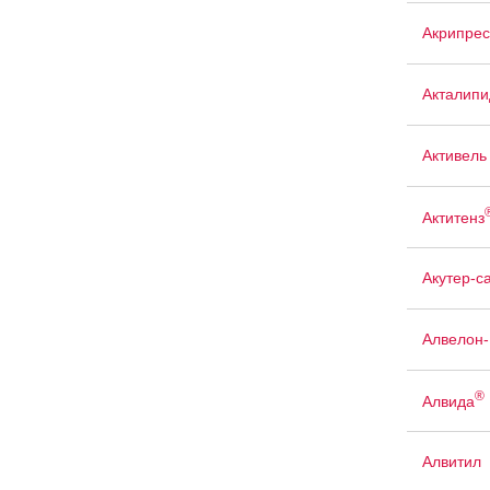
Акрипрес
Акталипи
Активель
Актитенз
Акутер-с
Алвелон
®
Алвида
Алвитил