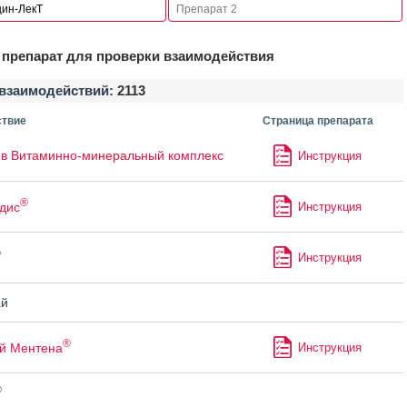
препарат для проверки взаимодействия
взаимодействий:
2113
твие
Страница препарата
в Витаминно-минеральный комплекс
Инструкция
®
дис
Инструкция
®
Инструкция
й
®
й Ментена
Инструкция
®