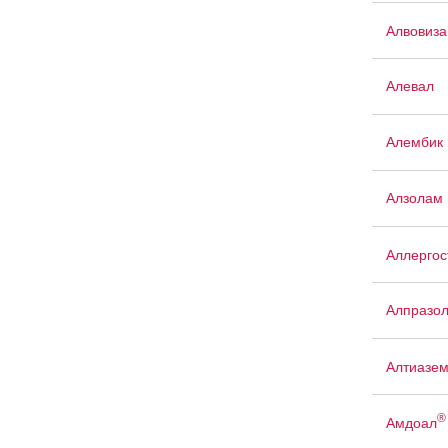
Алвовиза
Алевал
Алембик 
Алзолам
Аллергос
Алпразо
Алтиазе
®
Амдоал