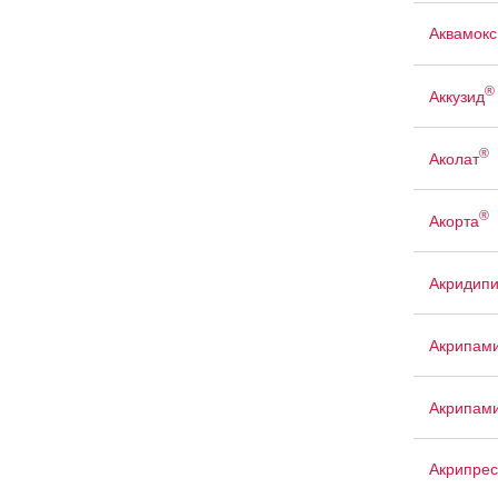
Аквамокс
®
Аккузид
®
Аколат
®
Акорта
Акридип
Акрипам
Акрипам
Акрипрес