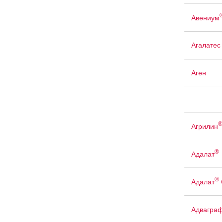
Авениум
Агалатес
Аген
Агрилин
®
Адалат
®
Адалат
Адвагра