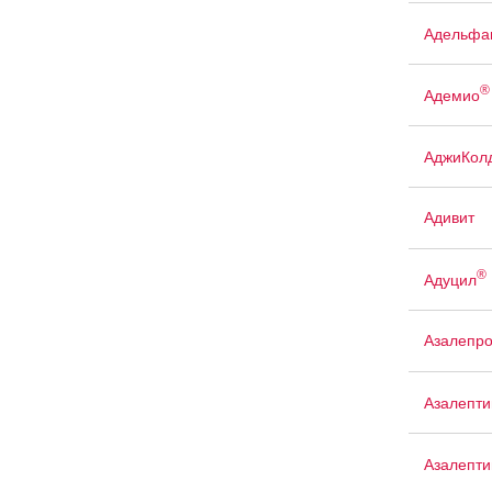
Адельфа
®
Адемио
АджиКол
Адивит
®
Адуцил
Азалепр
Азалепти
Азалепти