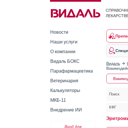
СПРАВОЧН
ЛЕКАРСТВ
Новости
Препа
Наши услуги
Специ
О компании
Видаль БОКС
Видаль
Взаимодейс
Парафармацевтика
Взаимо
Ветеринария
Калькуляторы
Поиск
МКБ-11
КФГ
Внедрение ИИ
Эритроми
Вход для