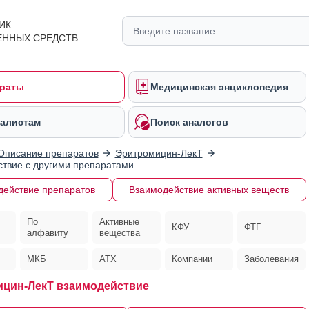
ИК
ЕННЫХ СРЕДСТВ
раты
Медицинская энциклопедия
алистам
Поиск аналогов
Описание препаратов
Эритромицин-ЛекТ
твие с другими препаратами
действие препаратов
Взаимодействие активных веществ
По
Активные
КФУ
ФТГ
алфавиту
вещества
МКБ
АТХ
Компании
Заболевания
цин-ЛекТ взаимодействие