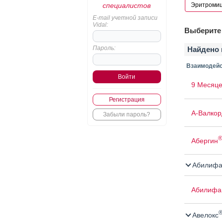
специалистов
E-mail учетной записи
Vidal:
Выберите 
Пароль:
Найдено 
Взаимодейс
9 Месяце
Регистрация
А-Валкор
Забыли пароль?
Абергин
Абилифа
Абилифа
Авелокс