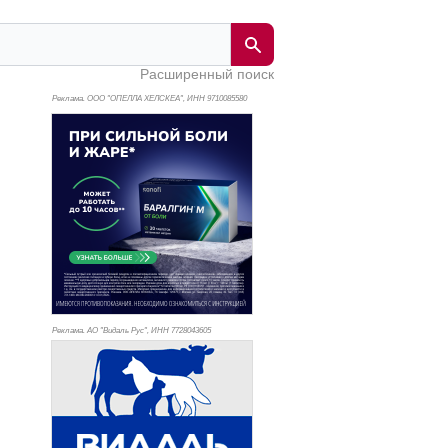
Расширенный поиск
Реклама. ООО "ОПЕЛЛА ХЕЛСКЕА", ИНН 971
0085580
Реклама. АО "Видаль Рус", ИНН 772
8043605