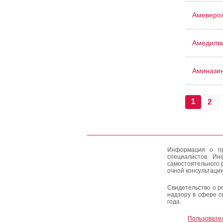
Амеверо
Амедилв
Аминази
1
2
Информация о пр
специалистов. Ин
самостоятельного 
очной консультации
Свидетельство о р
надзору в сфере с
года.
Пользовате