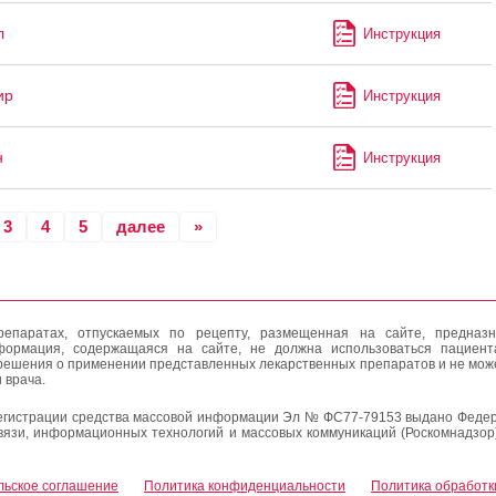
л
Инструкция
ир
Инструкция
н
Инструкция
3
4
5
далее
»
епаратах, отпускаемых по рецепту, размещенная на сайте, предназн
формация, содержащаяся на сайте, не должна использоваться пациен
решения о применении представленных лекарственных препаратов и не мож
 врача.
егистрации средства массовой информации Эл № ФС77-79153 выдано Федер
вязи, информационных технологий и массовых коммуникаций (Роскомнадзор
льское соглашение
Политика конфиденциальности
Политика обработк