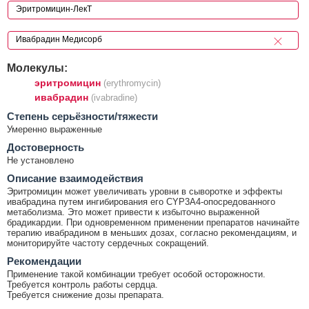
Молекулы:
эритромицин
(erythromycin)
ивабрадин
(ivabradine)
Cтепень серьёзности/тяжести
Умеренно выраженные
Достоверность
Не установлено
Описание взаимодействия
Эритромицин может увеличивать уровни в сыворотке и эффекты
ивабрадина путем ингибирования его CYP3A4-опосредованного
метаболизма. Это может привести к избыточно выраженной
брадикардии. При одновременном применении препаратов начинайте
терапию ивабрадином в меньших дозах, согласно рекомендациям, и
мониторируйте частоту сердечных сокращений.
Рекомендации
Применение такой комбинации требует особой осторожности.
Требуется контроль работы сердца.
Требуется снижение дозы препарата.