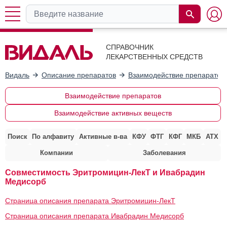
СПРАВОЧНИК
ЛЕКАРСТВЕННЫХ СРЕДСТВ
Видаль
Описание препаратов
Взаимодействие препаратов
Взаимодействие препаратов
Взаимодействие активных веществ
Поиск
По алфавиту
Активные в-ва
КФУ
ФТГ
КФГ
МКБ
АТХ
Компании
Заболевания
Совместимость Эритромицин-ЛекТ и Ивабрадин
Медисорб
Страница описания препарата Эритромицин-ЛекТ
Страница описания препарата Ивабрадин Медисорб