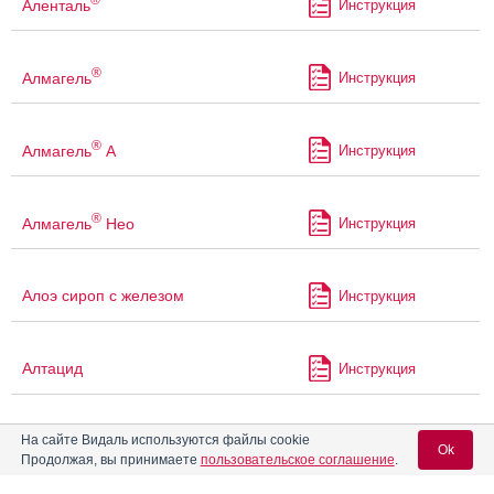
Аленталь
Инструкция
®
Алмагель
Инструкция
®
Алмагель
А
Инструкция
®
Алмагель
Нео
Инструкция
Алоэ сироп с железом
Инструкция
Алтацид
Инструкция
На сайте Видаль используются файлы cookie
Альгофетин
Инструкция
Ok
Продолжая, вы принимаете
пользовательское соглашение
.