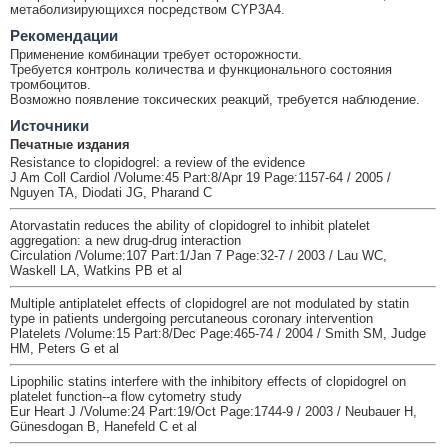
метаболизирующихся посредством CYP3A4.
Рекомендации
Применение комбинации требует осторожности.
Требуется контроль количества и функционального состояния
тромбоцитов.
Возможно появление токсических реакций, требуется наблюдение.
Источники
Печатные издания
Resistance to clopidogrel: a review of the evidence
J Am Coll Cardiol /Volume:45 Part:8/Apr 19 Page:1157-64 / 2005 /
Nguyen TA, Diodati JG, Pharand C
Atorvastatin reduces the ability of clopidogrel to inhibit platelet
aggregation: a new drug-drug interaction
Circulation /Volume:107 Part:1/Jan 7 Page:32-7 / 2003 / Lau WC,
Waskell LA, Watkins PB et al
Multiple antiplatelet effects of clopidogrel are not modulated by statin
type in patients undergoing percutaneous coronary intervention
Platelets /Volume:15 Part:8/Dec Page:465-74 / 2004 / Smith SM, Judge
HM, Peters G et al
Lipophilic statins interfere with the inhibitory effects of clopidogrel on
platelet function--a flow cytometry study
Eur Heart J /Volume:24 Part:19/Oct Page:1744-9 / 2003 / Neubauer H,
Günesdogan B, Hanefeld C et al