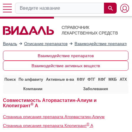
СПРАВОЧНИК
ЛЕКАРСТВЕННЫХ СРЕДСТВ
Видаль
Описание препаратов
Взаимодействие препаратов
Взаимодействие препаратов
Взаимодействие активных веществ
Поиск
По алфавиту
Активные в-ва
КФУ
ФТГ
КФГ
МКБ
АТХ
Компании
Заболевания
Совместимость Аторвастатин-Алиум и
®
Клопигрант
А
Страница описания препарата Аторвастатин-Алиум
®
Страница описания препарата Клопигрант
А