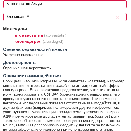
Молекулы:
аторвастатин
(atorvastatin)
клопидогрел
(clopidogrel)
Cтепень серьёзности/тяжести
Умеренно выраженные
Достоверность
Ограниченная вероятность
Описание взаимодействия
Сообщали, что ингибиторы ГМГ-КоА-редуктазы (статины), например,
симвастатин и аторвастатин, ослабляли антиагрегантный эффект
клопидогрела. Было высказано предположение, что эти статины
могут конкурировать с СУР3А4 биоактивацией клопидогрела, что
приводит к уменьшению эффекта клопидогрела. Тем не менее,
некоторые исследования показали отсутствие взаимодействия, и
другие факторы (например, полиморфизм других изоферментов,
участвующих в биоактивации клопидогрела, увеличение выброса
АДФ и регулирование других путей активации тромбоцитов) могут
также способствовать снижению реакции на клопидогрел. Тем не
менее, было бы целесообразно следить у пациента за возможной
потерей эффекта клопидогрела при использовании статинов,