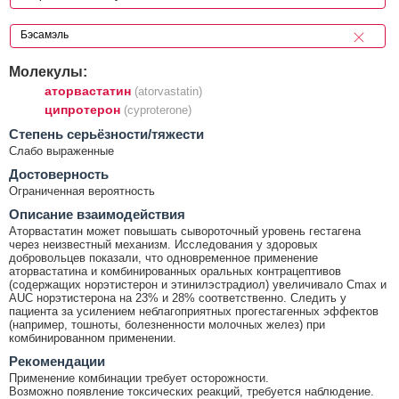
Молекулы:
аторвастатин
(atorvastatin)
ципротерон
(cyproterone)
Cтепень серьёзности/тяжести
Слабо выраженные
Достоверность
Ограниченная вероятность
Описание взаимодействия
Аторвастатин может повышать сывороточный уровень гестагена
через неизвестный механизм. Исследования у здоровых
добровольцев показали, что одновременное применение
аторвастатина и комбинированных оральных контрацептивов
(содержащих норэтистерон и этинилэстрадиол) увеличивало Cmax и
AUC норэтистерона на 23% и 28% соответственно. Следить у
пациента за усилением неблагоприятных прогестагенных эффектов
(например, тошноты, болезненности молочных желез) при
комбинированном применении.
Рекомендации
Применение комбинации требует осторожности.
Возможно появление токсических реакций, требуется наблюдение.