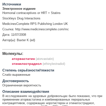
Источники
Электронное издание
Hormonal contraceptives or HRT + Statins
Stockleys Drug Interactions
MedicinesComplete RPS Publishing London UK
Ссылка: http://www.medicinescomplete.com/mc
Дата: 11/07/2008
Автор(ы): Baxter K (ed)
Молекулы:
аторвастатин
(atorvastatin)
этинилэстрадиол
(ethinylestradiol)
Cтепень серьёзности/тяжести
Слабо выраженные
Достоверность
Ограниченная вероятность
Описание взаимодействия
В исследованиях на здоровых добровольцах было показано, что при
применении аторвастатина и комбинированных пероральных
контрацептивов, содержащих норэтистерон и этинилэстрадиол,