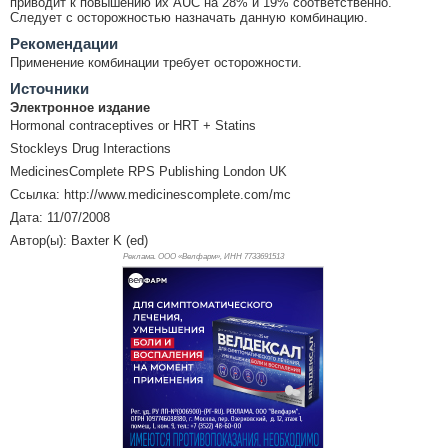
приводит к повышению их AUC на 28% и 19% соответственно.
Следует с осторожностью назначать данную комбинацию.
Рекомендации
Применение комбинации требует осторожности.
Источники
Электронное издание
Hormonal contraceptives or HRT + Statins
Stockleys Drug Interactions
MedicinesComplete RPS Publishing London UK
Ссылка: http://www.medicinescomplete.com/mc
Дата: 11/07/2008
Автор(ы): Baxter K (ed)
Реклама. ООО «Велфарм», ИНН 773
3691513