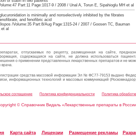
ion of statin in two patients
Volume:47 Part:11 Page:1017-9 / 2008 / Unal A, Torun E, Sipahioglu MH et al
glucuronidation is minimally and nonselectively inhibited by the fibrates
fenofibrate, and fenofibric acid
Dispos /Volume:35 Part:8/Aug Page:1315-24 / 2007 / Goosen TC, Bauman
et al
епаратах, отпускаемых по рецепту, размещенная на сайте, предназн
формация, содержащаяся на сайте, не должна использоваться пациен
решения о применении представленных лекарственных препаратов и не мож
 врача.
егистрации средства массовой информации Эл № ФС77-79153 выдано Федер
вязи, информационных технологий и массовых коммуникаций (Роскомнадзор
льское соглашение
Политика конфиденциальности
Политика обработк
opyright
Справочник Видаль «Лекарственные препараты в Росси
©
ия
Карта сайта
Лицензии
Размещение рекламы
Разра