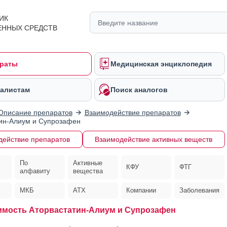
ИК
ЕННЫХ СРЕДСТВ
раты
Медицинская энциклопедия
алистам
Поиск аналогов
Описание препаратов
Взаимодействие препаратов
ин-Алиум и Супрозафен
действие препаратов
Взаимодействие активных веществ
По
Активные
КФУ
ФТГ
алфавиту
вещества
МКБ
АТХ
Компании
Заболевания
мость Аторвастатин-Алиум и Супрозафен