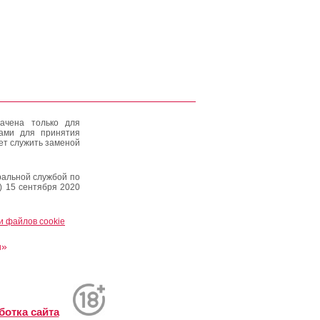
ачена только для
тами для принятия
ет служить заменой
альной службой по
) 15 сентября 2020
и файлов cookie
и»
ботка сайта