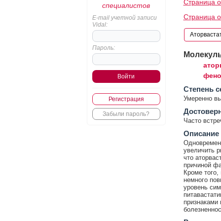
Страница о
специалистов
Страница 
E-mail учетной записи
Vidal:
Пароль:
Молекул
атор
фено
Cтепень с
Умеренно в
Регистрация
Достовер
Забыли пароль?
Часто встр
Описание
Одновремен
увеличить р
что аторвас
причиной фа
Кроме того,
немного пов
уровень сим
питавастати
признаками 
болезненнос