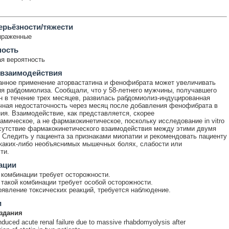
ерьёзности/тяжести
ыраженные
ность
я вероятность
 взаимодействия
нное применение аторвастатина и фенофибрата может увеличивать
ия рабдомиолиза. Сообщали, что у 58-летнего мужчины, получавшего
н в течение трех месяцев, развилась рабдомиолиз-индуцированная
чная недостаточность через месяц после добавления фенофибрата в
ия. Взаимодействие, как представляется, скорее
мическое, а не фармакокинетическое, поскольку исследование in vitro
сутствие фармакокинетического взаимодействия между этими двумя
 Следить у пациента за признаками миопатии и рекомендовать пациенту
каких-либо необъяснимых мышечных болях, слабости или
ти.
ации
комбинации требует осторожности.
такой комбинации требует особой осторожности.
явление токсических реакций, требуется наблюдение.
и
здания
nduced acute renal failure due to massive rhabdomyolysis after