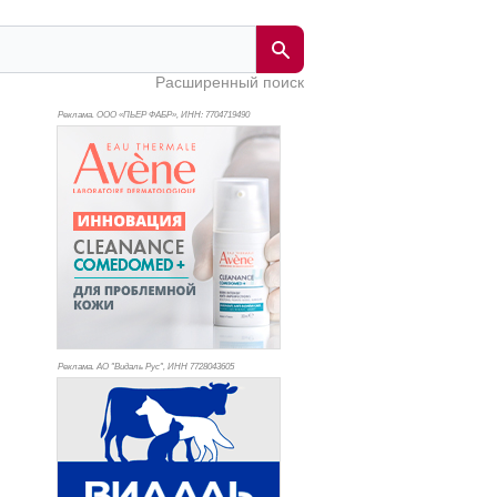
Расширенный поиск
Реклама. ООО «ПЬЕР ФАБР», ИНН: 770
4719490
Реклама. АО "Видаль Рус", ИНН 772
8043605