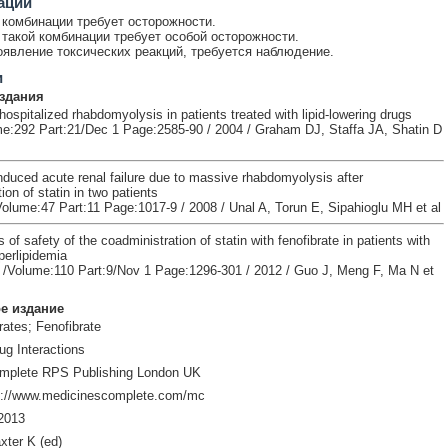
ации
комбинации требует осторожности.
такой комбинации требует особой осторожности.
явление токсических реакций, требуется наблюдение.
и
здания
hospitalized rhabdomyolysis in patients treated with lipid-lowering drugs
:292 Part:21/Dec 1 Page:2585-90 / 2004 / Graham DJ, Staffa JA, Shatin D
nduced acute renal failure due to massive rhabdomyolysis after
ion of statin in two patients
Volume:47 Part:11 Page:1017-9 / 2008 / Unal A, Torun E, Sipahioglu MH et al
 of safety of the coadministration of statin with fenofibrate in patients with
erlipidemia
 /Volume:110 Part:9/Nov 1 Page:1296-301 / 2012 / Guo J, Meng F, Ma N et
е издание
rates; Fenofibrate
ug Interactions
mplete RPS Publishing London UK
p://www.medicinescomplete.com/mc
2013
xter K (ed)