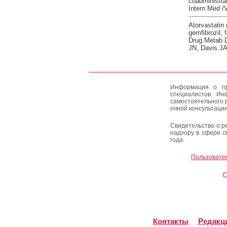
coadministrat
Intern Med /
Atorvastatin 
gemfibrozil, 
Drug Metab 
JN, Davis JA 
Информация о пр
специалистов. Ин
самостоятельного 
очной консультации
Свидетельство о р
надзору в сфере с
года.
Пользовате
C
Контакты
Редакц