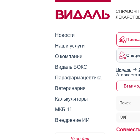
СПРАВОЧН
ЛЕКАРСТВ
Новости
Препа
Наши услуги
Специ
О компании
Видаль БОКС
Видаль
Аторвастат
Парафармацевтика
Взаимо
Ветеринария
Калькуляторы
Поиск
МКБ-11
КФГ
Внедрение ИИ
Совмести
Вход для