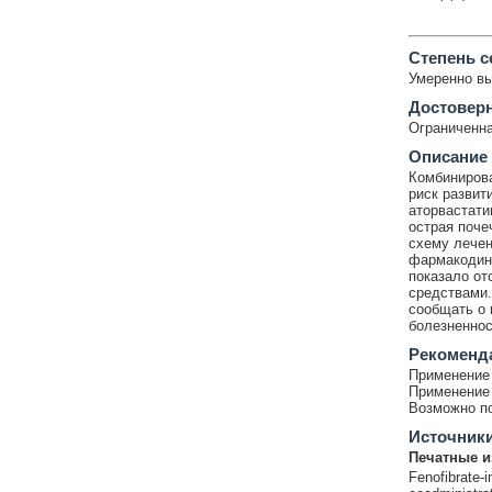
Cтепень с
Умеренно в
Достовер
Ограниченна
Описание
Комбинирова
риск развит
аторвастати
острая поче
схему лечен
фармакодина
показало от
средствами.
сообщать о 
болезненнос
Рекоменд
Применение 
Применение 
Возможно по
Источник
Печатные и
Fenofibrate-i