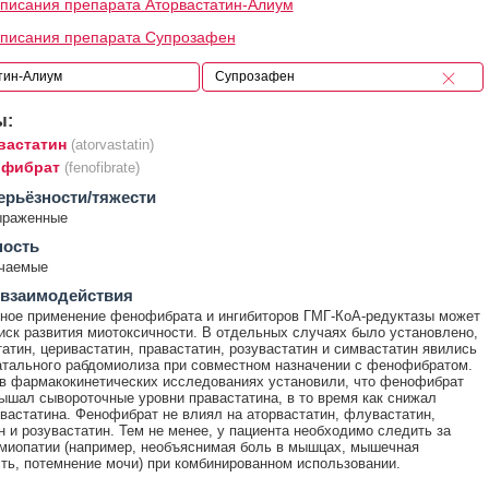
писания препарата Аторвастатин-Алиум
описания препарата Супрозафен
ы:
вастатин
(atorvastatin)
фибрат
(fenofibrate)
ерьёзности/тяжести
ыраженные
ность
ечаемые
 взаимодействия
ное применение фенофибрата и ингибиторов ГМГ-КоА-редуктазы может
иск развития миотоксичности. В отдельных случаях было установлено,
татин, церивастатин, правастатин, розувастатин и симвастатин явились
тального рабдомиолиза при совместном назначении с фенофибратом.
 в фармакокинетических исследованиях установили, что фенофибрат
ышал сывороточные уровни правастатина, в то время как снижал
вастатина. Фенофибрат не влиял на аторвастатин, флувастатин,
н и розувастатин. Тем не менее, у пациента необходимо следить за
миопатии (например, необъяснимая боль в мышцах, мышечная
ть, потемнение мочи) при комбинированном использовании.