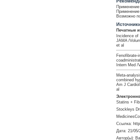
Рекоменд
Применение 
Применение 
Возможно по
Источник
Печатные и
Incidence of 
JAMA /Volume
et al
Fenofibrate-i
coadministrat
Intern Med /
Meta-analysis
combined hyp
Am J Cardiol
al
Электронно
Statins + Fib
Stockleys Dr
MedicinesCo
Ссылка: htt
Дата: 21/05/
Автор(ы): Ba