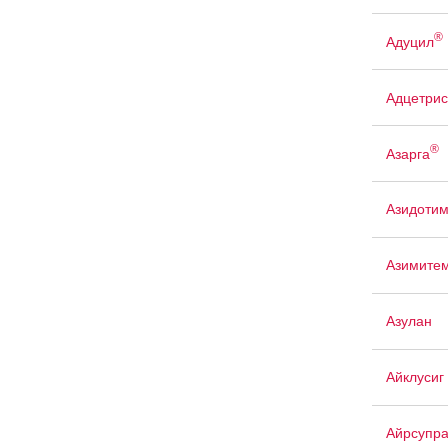
®
Адуцил
Адцетрис
®
Азарга
Азидоти
Азимите
Азулан
Айклусиг
Айрсупр