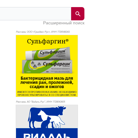
Расширенный поиск
Реклама. ООО «Гриндекс Рус», ИНН 772
6548343
Реклама. АО "Видаль Рус", ИНН 772
8043605