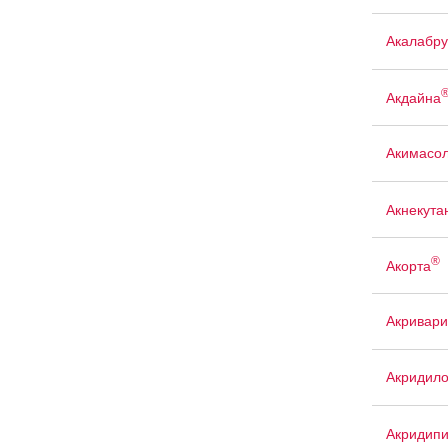
Акалабр
Акдайна
Акимасо
Акнекута
®
Акорта
Акривари
Акридил
Акридип