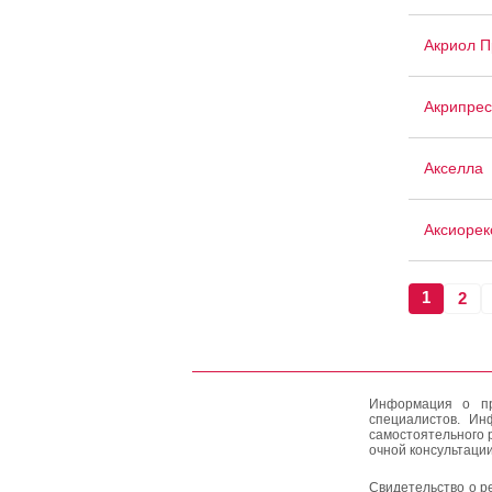
Акриол П
Акрипрес
Акселла
Аксиорек
1
2
Информация о пр
специалистов. Ин
самостоятельного 
очной консультации
Свидетельство о р