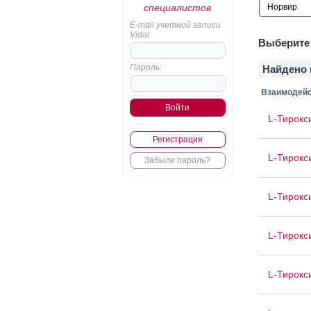
специалистов
E-mail учетной записи
Vidal:
Выберите 
Пароль:
Найдено 
Взаимодейс
L-Тирокс
Регистрация
L-Тирокс
Забыли пароль?
L-Тирокс
L-Тирокс
L-Тирокс