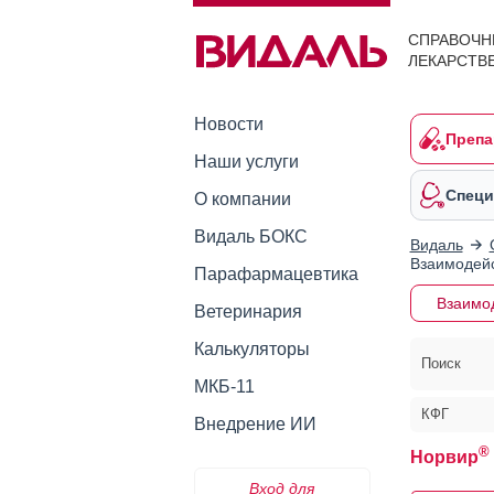
СПРАВОЧН
ЛЕКАРСТВ
Новости
Препа
Наши услуги
Специ
О компании
Видаль БОКС
Видаль
Взаимодейс
Парафармацевтика
Взаимо
Ветеринария
Калькуляторы
Поиск
МКБ-11
КФГ
Внедрение ИИ
®
Норвир
Вход для