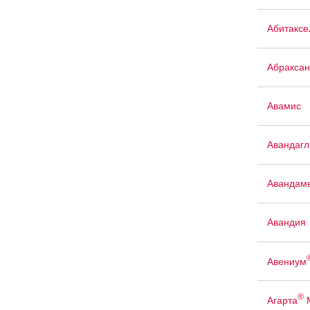
Абитаксе
Абраксан
Авамис
Авандаг
Авандам
Авандия
Авениум
®
Агарта