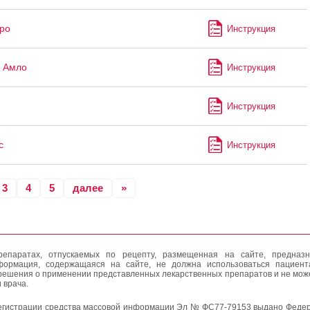
ро
Инструкция
 Амло
Инструкция
Инструкция
с
Инструкция
3
4
5
далее
»
епаратах, отпускаемых по рецепту, размещенная на сайте, предназн
формация, содержащаяся на сайте, не должна использоваться пациен
решения о применении представленных лекарственных препаратов и не мож
 врача.
егистрации средства массовой информации Эл № ФС77-79153 выдано Федер