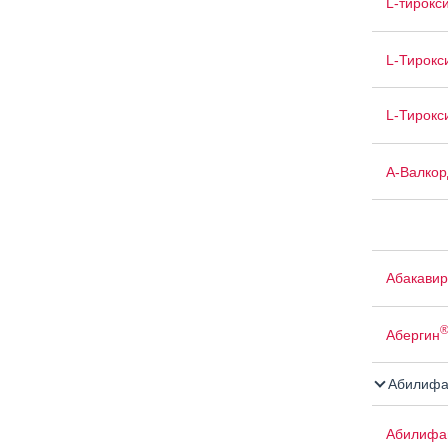
L-тирокс
L-Тирокс
L-Тирокс
А-Валкор
Абакавир
Абергин
Абилифа
Абилифа