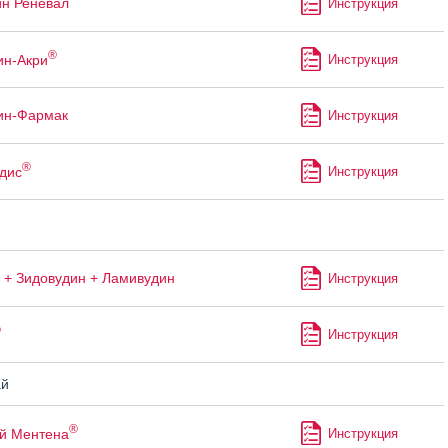
ин Реневал
Инструкция
®
ин-Акри
Инструкция
ин-Фармак
Инструкция
®
дис
Инструкция
 + Зидовудин + Ламивудин
Инструкция
®
Инструкция
й
®
й Ментена
Инструкция