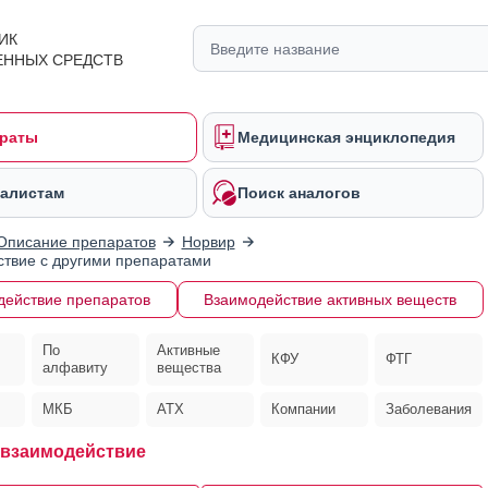
ИК
ЕННЫХ СРЕДСТВ
раты
Медицинская энциклопедия
алистам
Поиск аналогов
Описание препаратов
Норвир
твие с другими препаратами
действие препаратов
Взаимодействие активных веществ
По
Активные
КФУ
ФТГ
алфавиту
вещества
МКБ
АТХ
Компании
Заболевания
взаимодействие