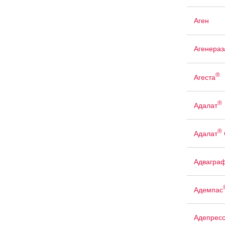
Аген
Агенераз
®
Агеста
®
Адалат
®
Адалат
Адвагра
Адемпас
Адепрес