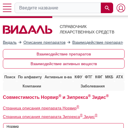
СПРАВОЧНИК
ЛЕКАРСТВЕННЫХ СРЕДСТВ
Видаль
Описание препаратов
Взаимодействие препаратов
Взаимодействие препаратов
Взаимодействие активных веществ
Поиск
По алфавиту
Активные в-ва
КФУ
ФТГ
КФГ
МКБ
АТХ
Компании
Заболевания
®
®
®
Совместимость Норвир
и Зипрекса
Зидис
®
Страница описания препарата Норвир
®
®
Страница описания препарата Зипрекса
Зидис