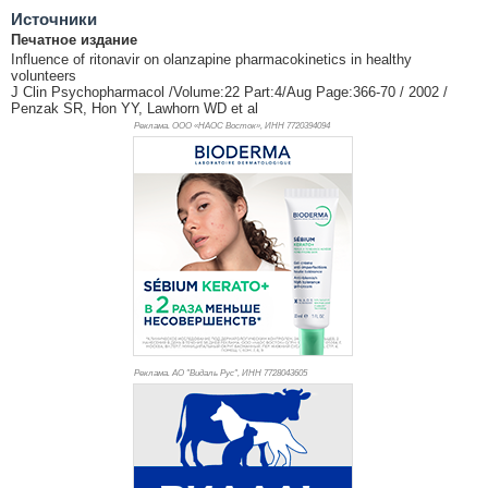
Источники
Печатное издание
Influence of ritonavir on olanzapine pharmacokinetics in healthy
volunteers
J Clin Psychopharmacol /Volume:22 Part:4/Aug Page:366-70 / 2002 /
Penzak SR, Hon YY, Lawhorn WD et al
Реклама. ООО «НАОС Восток», ИНН 772
0394094
Реклама. АО "Видаль Рус", ИНН 772
8043605