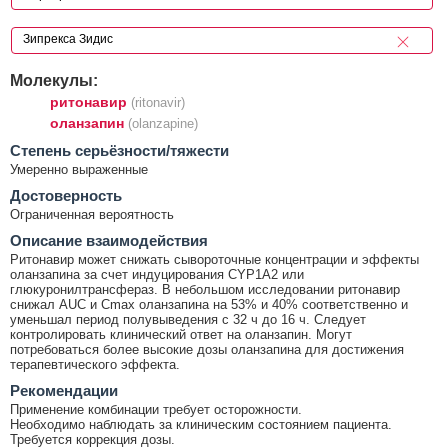
Молекулы:
ритонавир
(ritonavir)
оланзапин
(olanzapine)
Cтепень серьёзности/тяжести
Умеренно выраженные
Достоверность
Ограниченная вероятность
Описание взаимодействия
Ритонавир может снижать сывороточные концентрации и эффекты
оланзапина за счет индуцирования CYP1A2 или
глюкуронилтрансфераз. В небольшом исследовании ритонавир
снижал AUC и Cmax оланзапина на 53% и 40% соответственно и
уменьшал период полувыведения с 32 ч до 16 ч. Следует
контролировать клинический ответ на оланзапин. Могут
потребоваться более высокие дозы оланзапина для достижения
терапевтического эффекта.
Рекомендации
Применение комбинации требует осторожности.
Необходимо наблюдать за клиническим состоянием пациента.
Требуется коррекция дозы.