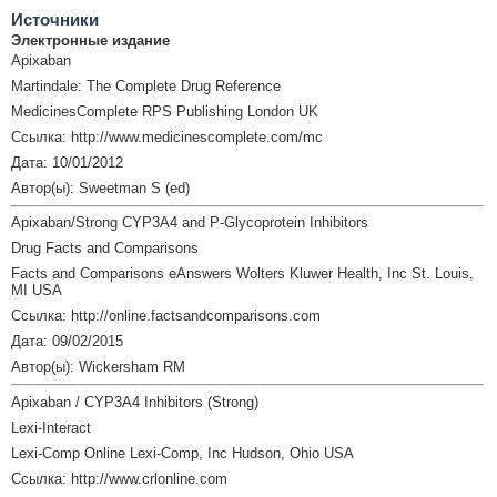
Источники
Электронные издание
Apixaban
Martindale: The Complete Drug Reference
MedicinesComplete RPS Publishing London UK
Ссылка: http://www.medicinescomplete.com/mc
Дата: 10/01/2012
Автор(ы): Sweetman S (ed)
Apixaban/Strong CYP3A4 and P-Glycoprotein Inhibitors
Drug Facts and Comparisons
Facts and Comparisons eAnswers Wolters Kluwer Health, Inc St. Louis,
MI USA
Ссылка: http://online.factsandcomparisons.com
Дата: 09/02/2015
Автор(ы): Wickersham RM
Apixaban / CYP3A4 Inhibitors (Strong)
Lexi-Interact
Lexi-Comp Online Lexi-Comp, Inc Hudson, Ohio USA
Ссылка: http://www.crlonline.com