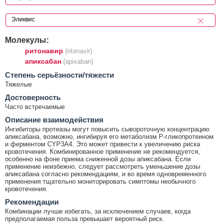
Молекулы:
ритонавир
(ritonavir)
апиксабан
(apixaban)
Cтепень серьёзности/тяжести
Тяжелые
Достоверность
Часто встречаемые
Описание взаимодействия
Ингибиторы протеазы могут повысить сывороточную концентрацию
апиксабана, возможно, ингибируя его метаболизм P-гликопротеином
и ферментом CYP3A4. Это может привести к увеличению риска
кровотечения. Комбинированное применение не рекомендуется,
особенно на фоне приема сниженной дозы апиксабана. Если
применение неизбежно, следует рассмотреть уменьшение дозы
апиксабана согласно рекомендациям, и во время одновременного
применения тщательно мониторировать симптомы необычного
кровотечения.
Рекомендации
Комбинации лучше избегать, за исключением случаев, когда
предполагаемая польза превышает вероятный риск.