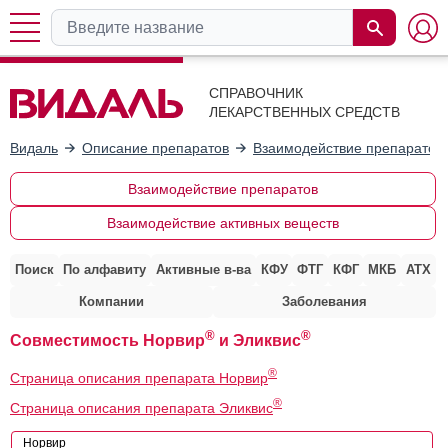
СПРАВОЧНИК
ЛЕКАРСТВЕННЫХ СРЕДСТВ
Видаль
Описание препаратов
Взаимодействие препаратов
Взаимодействие препаратов
Взаимодействие активных веществ
Поиск
По алфавиту
Активные в-ва
КФУ
ФТГ
КФГ
МКБ
АТХ
Компании
Заболевания
®
®
Совместимость Норвир
и Эликвис
®
Страница описания препарата Норвир
®
Страница описания препарата Эликвис