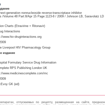
и
здание
 next-generation nonnucleoside reverse-transcriptase inhibitor
Dis /Volume:48 Part:8/Apr 15 Page:1123-8 / 2009 / Johnson LB, Saravolatz LD
ion Charts (Etravirine + Ritonavir)
ug Interactions
//www.hiv-druginteractions.org
2009
e Liverpool HIV Pharmacology Group
е издание
pital Formulary Service Drug Information
mplete RPS Publishing London UK
p://www.medicinescomplete.com/mc
2009
cEvoy GK (ed)
епаратах, отпускаемых по рецепту, размещенная на сайте, предназн