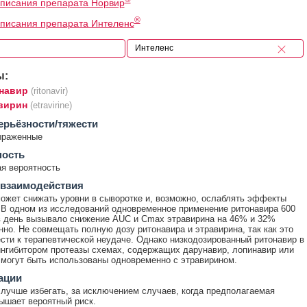
писания препарата Норвир
®
писания препарата Интеленс
ы:
навир
(ritonavir)
вирин
(etravirine)
ерьёзности/тяжести
ыраженные
ность
я вероятность
 взаимодействия
ожет снижать уровни в сыворотке и, возможно, ослаблять эффекты
 В одном из исследований одновременное применение ритонавира 600
 день вызывало снижение AUC и Cmax этравирина на 46% и 32%
нно. Не совмещать полную дозу ритонавира и этравирина, так как это
сти к терапевтической неудаче. Однако низкодозированный ритонавир в
нгибитором протеазы схемах, содержащих дарунавир, лопинавир или
 могут быть использованы одновременно с этравирином.
ации
лучше избегать, за исключением случаев, когда предполагаемая
ышает вероятный риск.