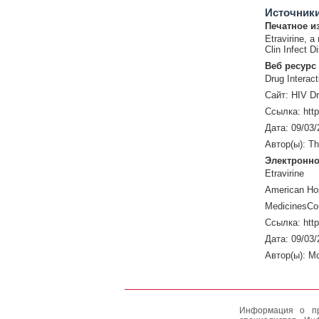
Источник
Печатное и
Etravirine, a
Clin Infect 
Веб ресурс
Drug Interact
Сайт: HIV Dr
Ссылка: http:
Дата: 09/03/
Автор(ы): Th
Электронно
Etravirine
American Hos
MedicinesCo
Ссылка: htt
Дата: 09/03/
Автор(ы): M
Информация о пр