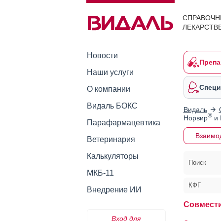
СПРАВОЧН
ЛЕКАРСТВ
Новости
Препа
Наши услуги
Специ
О компании
Видаль БОКС
Видаль
®
Норвир
и 
Парафармацевтика
Взаимо
Ветеринария
Калькуляторы
Поиск
МКБ-11
КФГ
Внедрение ИИ
Совмест
Вход для