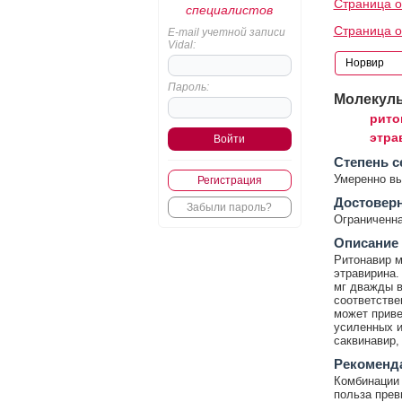
Страница о
специалистов
Страница о
E-mail учетной записи
Vidal:
Пароль:
Молекул
рито
этра
Cтепень с
Умеренно в
Регистрация
Достовер
Забыли пароль?
Ограниченна
Описание
Ритонавир м
этравирина.
мг дважды в
соответстве
может приве
усиленных и
саквинавир,
Рекоменд
Комбинации 
польза прев