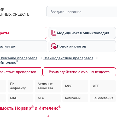
ИК
ЕННЫХ СРЕДСТВ
раты
Медицинская энциклопедия
алистам
Поиск аналогов
Описание препаратов
Взаимодействие препаратов
®
Интеленс
действие препаратов
Взаимодействие активных веществ
По
Активные
КФУ
ФТГ
алфавиту
вещества
МКБ
АТХ
Компании
Заболевания
®
®
имость Норвир
и Интеленс
®