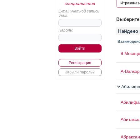
специалистов
E-mail учетной записи
Vidal:
Выберите 
Пароль:
Найдено 
Взаимодейс
9 Месяце
Регистрация
А-Валкор
Забыли пароль?
Абилифа
Абилифа
Абитаксе
Абраксан