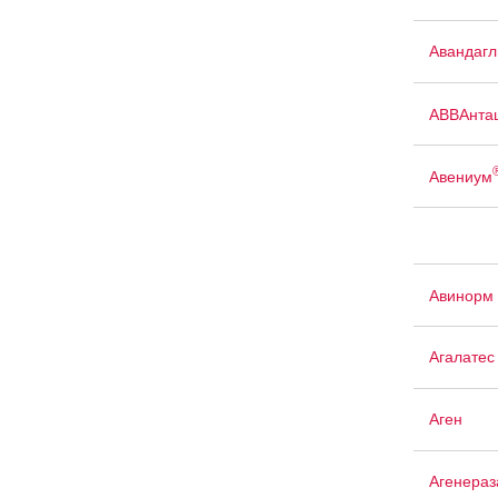
Авандаг
АВВАнта
Авениум
Авинорм 
Агалатес
Аген
Агенераз