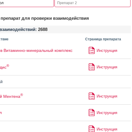
препарат для проверки взаимодействия
взаимодействий:
2688
твие
Страница препарата
в Витаминно-минеральный комплекс
Инструкция
®
дис
Инструкция
й
®
й Ментена
Инструкция
л
Инструкция
Инструкция