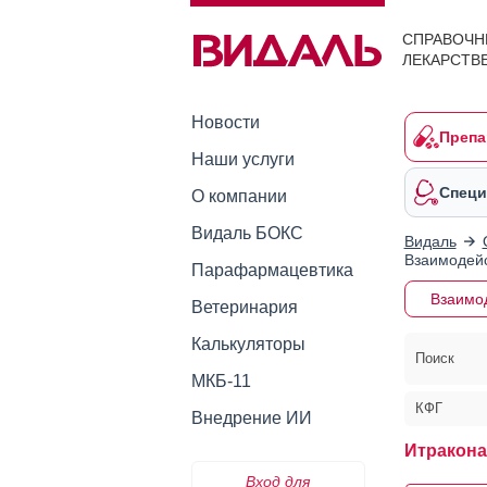
СПРАВОЧН
ЛЕКАРСТВ
Новости
Препа
Наши услуги
Специ
О компании
Видаль БОКС
Видаль
Взаимодейс
Парафармацевтика
Взаимо
Ветеринария
Калькуляторы
Поиск
МКБ-11
КФГ
Внедрение ИИ
Итракона
Вход для