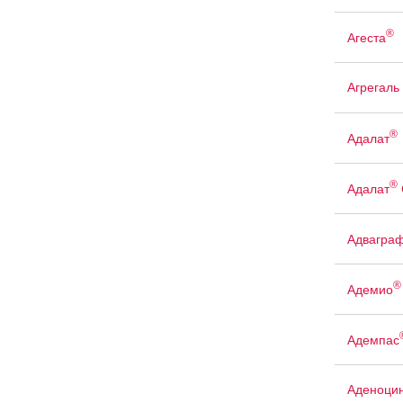
®
Агеста
Агрегаль
®
Адалат
®
Адалат
Адвагра
®
Адемио
Адемпас
Аденоци