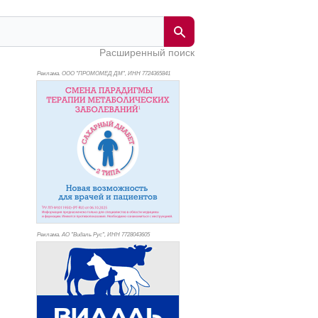
Расширенный поиск
Реклама. ООО "ПРОМОМЕД ДМ", ИНН 772
4365841
Реклама. АО "Видаль Рус", ИНН 772
8043605