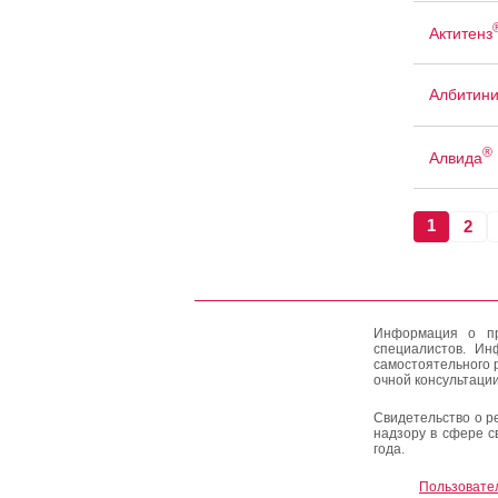
Актитенз
Албитин
®
Алвида
1
2
Информация о пр
специалистов. Ин
самостоятельного 
очной консультации
Свидетельство о р
надзору в сфере с
года.
Пользовате