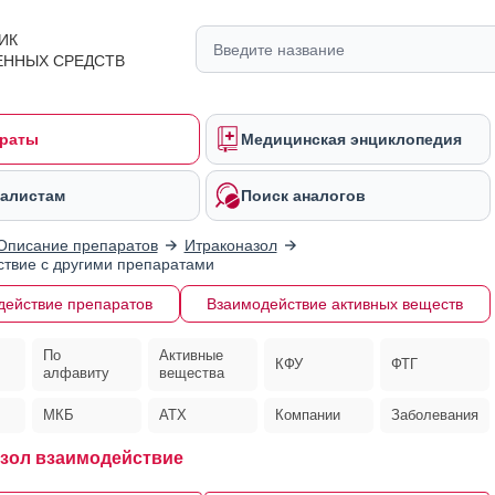
ИК
ЕННЫХ СРЕДСТВ
раты
Медицинская энциклопедия
алистам
Поиск аналогов
Описание препаратов
Итраконазол
твие с другими препаратами
действие препаратов
Взаимодействие активных веществ
По
Активные
КФУ
ФТГ
алфавиту
вещества
МКБ
АТХ
Компании
Заболевания
зол взаимодействие