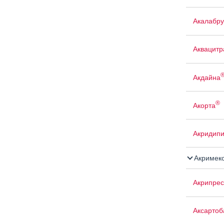
Акалабр
Аквацит
Акдайна
®
Акорта
Акридип
Акримек
Акрипрес
Аксартоб