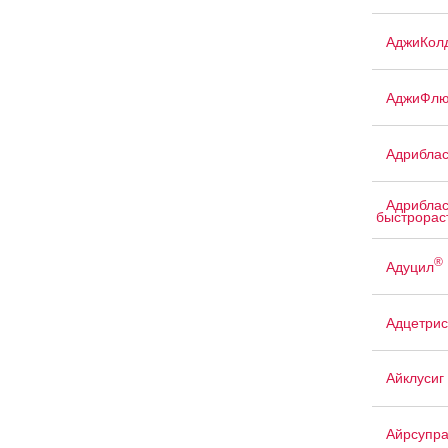
АджиКол
АджиФлю
Адриблас
Адриблас
быстрорас
®
Адуцил
Адцетрис
Айклусиг
Айрсупр