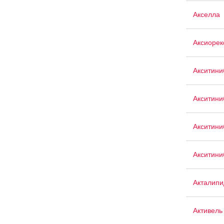
Акселла
Аксиорек
Акситини
Акситини
Акситин
Акситини
Акталипи
Активель