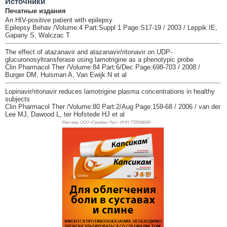
Источники
Печатные издания
An HIV-positive patient with epilepsy
Epilepsy Behav /Volume:4 Part:Suppl 1 Page:S17-19 / 2003 / Leppik IE,
Gapany S, Walczac T
The effect of atazanavir and atazanavir/ritonavir on UDP-
glucuronosyltransferase using lamotrigine as a phenotypic probe
Clin Pharmacol Ther /Volume:84 Part:6/Dec Page:698-703 / 2008 /
Burger DM, Huisman A, Van Ewijk N et al
Lopinavir/ritonavir reduces lamotrigine plasma concentrations in healthy
subjects
Clin Pharmacol Ther /Volume:80 Part:2/Aug Page:159-68 / 2006 / van der
Lee MJ, Dawood L, ter Hofstede HJ et al
Реклама. ООО «Гриндекс Рус», ИНН 772
6548343