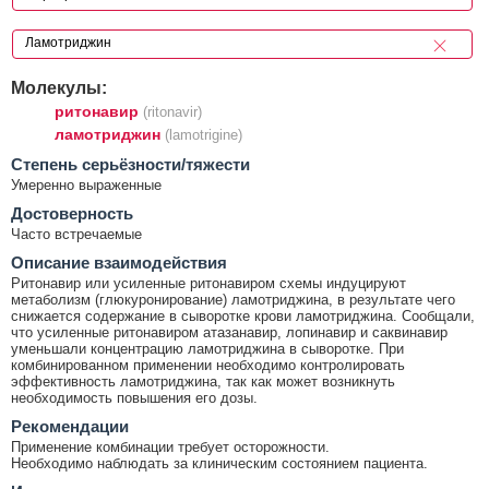
Молекулы:
ритонавир
(ritonavir)
ламотриджин
(lamotrigine)
Cтепень серьёзности/тяжести
Умеренно выраженные
Достоверность
Часто встречаемые
Описание взаимодействия
Ритонавир или усиленные ритонавиром схемы индуцируют
метаболизм (глюкуронирование) ламотриджина, в результате чего
снижается содержание в сыворотке крови ламотриджина. Сообщали,
что усиленные ритонавиром атазанавир, лопинавир и саквинавир
уменьшали концентрацию ламотриджина в сыворотке. При
комбинированном применении необходимо контролировать
эффективность ламотриджина, так как может возникнуть
необходимость повышения его дозы.
Рекомендации
Применение комбинации требует осторожности.
Необходимо наблюдать за клиническим состоянием пациента.