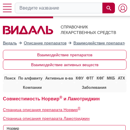
СПРАВОЧНИК
ЛЕКАРСТВЕННЫХ СРЕДСТВ
Видаль
Описание препаратов
Взаимодействие препаратов
Взаимодействие препаратов
Взаимодействие активных веществ
Поиск
По алфавиту
Активные в-ва
КФУ
ФТГ
КФГ
МКБ
АТХ
Компании
Заболевания
®
Совместимость Норвир
и Ламотриджин
®
Страница описания препарата Норвир
Страница описания препарата Ламотриджин