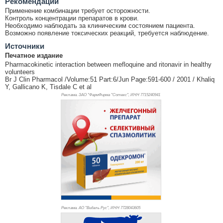
Рекомендации
Применение комбинации требует осторожности.
Контроль концентрации препаратов в крови.
Необходимо наблюдать за клиническим состоянием пациента.
Возможно появление токсических реакций, требуется наблюдение.
Источники
Печатное издание
Pharmacokinetic interaction between mefloquine and ritonavir in healthy
volunteers
Br J Clin Pharmacol /Volume:51 Part:6/Jun Page:591-600 / 2001 / Khaliq
Y, Gallicano K, Tisdale C et al
Реклама. ЗАО "ФармФирма "Сотекс", ИНН 771
5240941
Реклама. АО "Видаль Рус", ИНН 772
8043605