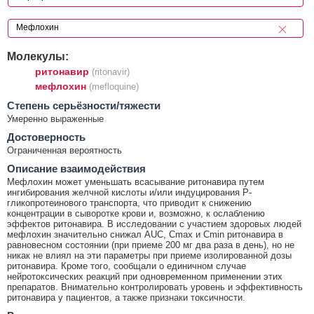
Молекулы:
ритонавир
(ritonavir)
мефлохин
(mefloquine)
Cтепень серьёзности/тяжести
Умеренно выраженные
Достоверность
Ограниченная вероятность
Описание взаимодействия
Мефлохин может уменьшать всасывание ритонавира путем
ингибирования желчной кислоты и/или индуцирования Р-
гликопротеинового транспорта, что приводит к снижению
концентрации в сыворотке крови и, возможно, к ослаблению
эффектов ритонавира. В исследовании с участием здоровых людей
мефлохин значительно снижал AUC, Cmax и Cmin ритонавира в
равновесном состоянии (при приеме 200 мг два раза в день), но не
никак не влиял на эти параметры при приеме изолированной дозы
ритонавира. Кроме того, сообщали о единичном случае
нейротоксических реакций при одновременном применении этих
препаратов. Внимательно контролировать уровень и эффективность
ритонавира у пациентов, а также признаки токсичности.