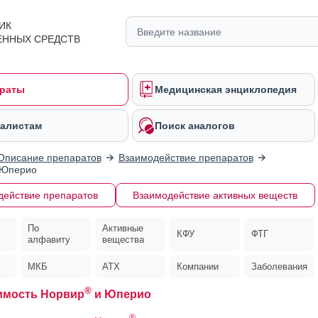
ИК
ЕННЫХ СРЕДСТВ
раты
Медицинская энциклопедия
алистам
Поиск аналогов
Описание препаратов
Взаимодействие препаратов
Юперио
действие препаратов
Взаимодействие активных веществ
По
Активные
КФУ
ФТГ
алфавиту
вещества
МКБ
АТХ
Компании
Заболевания
®
имость Норвир
и Юперио
®