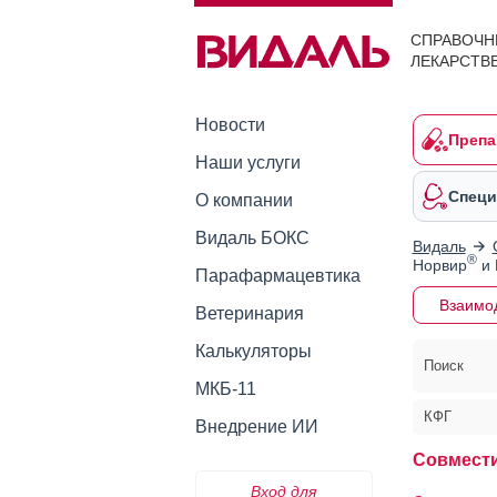
СПРАВОЧН
ЛЕКАРСТВ
Новости
Препа
Наши услуги
Специ
О компании
Видаль БОКС
Видаль
®
Норвир
и 
Парафармацевтика
Взаимо
Ветеринария
Калькуляторы
Поиск
МКБ-11
КФГ
Внедрение ИИ
Совмест
Вход для