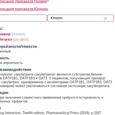
писания препарата Норвир
описания препарата Юперио
ы:
навир
(ritonavir)
битрил
(sacubitril)
ерьёзности/тяжести
женные
ность
я вероятность
 взаимодействия
таболит сакубитрила сакубитрилат является субстратом белков-
в ОАТР1В1, ОАТР1В3 и ОАТ3. У пациентов, получающих препарат,
 сакубитрил, одновременно с ингибиторами ОАТР1В1, ОАТР1В3, ОАТ3
итонавиром) может увеличиваться системная экспозиция сакубитрилата.
ации
при окончании совместного применения требуется осторожность и
бочных эффектов.
и
ug Interaction, Twelfth edition, Pharmaceutical Press (2019), p.1197