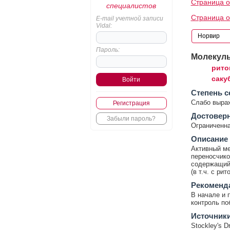
Страница о
специалистов
Страница 
E-mail учетной записи
Vidal:
Пароль:
Молекул
рито
саку
Cтепень с
Слабо выра
Регистрация
Достовер
Забыли пароль?
Ограниченна
Описание
Активный ме
переносчико
содержащий
(в т.ч. с р
Рекоменд
В начале и 
контроль по
Источник
Stockley's Dr