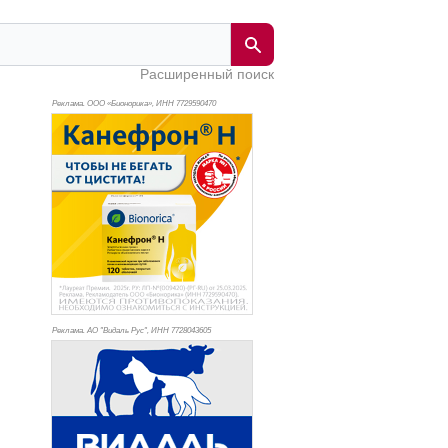
Расширенный поиск
Реклама. ООО «Бионорика», ИНН 772
9590470
Реклама. АО "Видаль Рус", ИНН 772
8043605