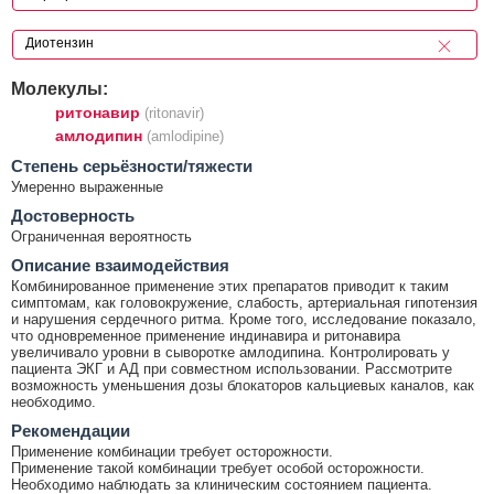
Молекулы:
ритонавир
(ritonavir)
амлодипин
(amlodipine)
Cтепень серьёзности/тяжести
Умеренно выраженные
Достоверность
Ограниченная вероятность
Описание взаимодействия
Комбинированное применение этих препаратов приводит к таким
симптомам, как головокружение, слабость, артериальная гипотензия
и нарушения сердечного ритма. Кроме того, исследование показало,
что одновременное применение индинавира и ритонавира
увеличивало уровни в сыворотке амлодипина. Контролировать у
пациента ЭКГ и АД при совместном использовании. Рассмотрите
возможность уменьшения дозы блокаторов кальциевых каналов, как
необходимо.
Рекомендации
Применение комбинации требует осторожности.
Применение такой комбинации требует особой осторожности.
Необходимо наблюдать за клиническим состоянием пациента.