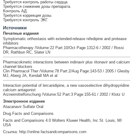
Требуется контроль работы сердца.
Требуется снижение дозы препарата.
Контроль АД.
Требуется коррекция дозы.
Требуется контроль ЭКГ.
Источники
Печатные издания
Symptomatic orthostasis with extended-release nifedipine and protease
inhibitors
Pharmacotherapy /Volume:22 Part:10/Oct Page:1312-6 / 2002 / Rossi
DR, Rathbun RC, Slater LN
Pharmacokinetic interactions between indinavir plus ritonavir and calcium
channel blockers
Clin Pharmacol Ther /Volume:78 Part:2/Aug Page:143-53 / 2005 / Glesby
MJ, Aberg JA, Kendall MA et al
Interaction potential of lercanidipine, a new vasoselective dihydropyridine
calcium antagonist
Arzneimittelforschung /Volume:52 Part:3 Page:155-61 / 2002 / Klotz U
Электронное издание
Atazanavir Sulfate Oral
Drug Facts and Comparisons
Facts and Comparisons 4.0 Wolters Kluwer Health, Inc St. Louis, MI
USA
Ссылка: http://online.factsandcomparisons.com