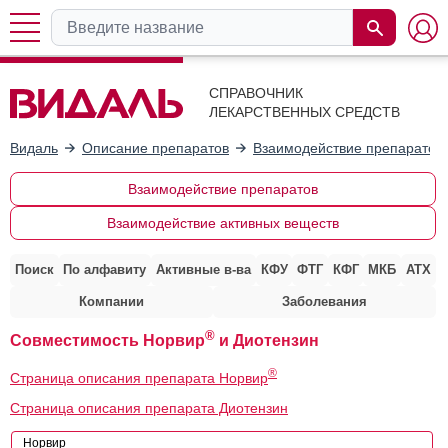
СПРАВОЧНИК
ЛЕКАРСТВЕННЫХ СРЕДСТВ
Видаль
Описание препаратов
Взаимодействие препаратов
Взаимодействие препаратов
Взаимодействие активных веществ
Поиск
По алфавиту
Активные в-ва
КФУ
ФТГ
КФГ
МКБ
АТХ
Компании
Заболевания
®
Совместимость Норвир
и Диотензин
®
Страница описания препарата Норвир
Страница описания препарата Диотензин