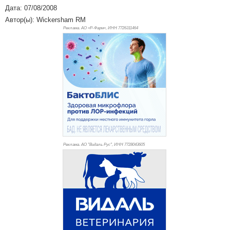
Дата: 07/08/2008
Автор(ы): Wickersham RM
Реклама. АО «Р-Фарм», ИНН 772
6311464
Реклама. АО "Видаль Рус", ИНН 772
8043605