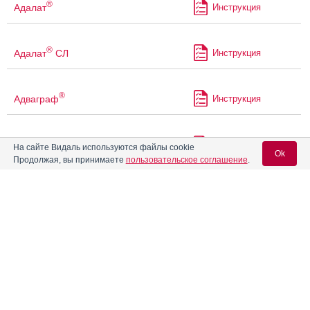
®
Адалат
Инструкция
®
Адалат
СЛ
Инструкция
®
Адваграф
Инструкция
®
Адемпас
Инструкция
На сайте Видаль используются файлы cookie
Ok
Продолжая, вы принимаете
пользовательское соглашение
.
Адепресс
Инструкция
Вход для специалистов
E-mail учетной записи Vidal:
®
Адуцил
Инструкция
Пароль:
®
Адцетрис
Инструкция