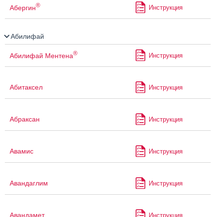
®
Абергин
Инструкция
Абилифай
®
Абилифай Ментена
Инструкция
Абитаксел
Инструкция
Абраксан
Инструкция
Авамис
Инструкция
Авандаглим
Инструкция
Авандамет
Инструкция